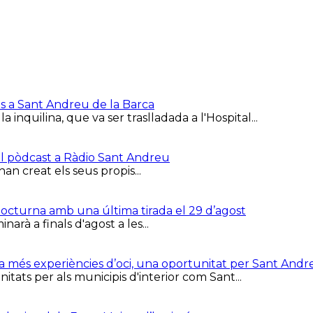
is a Sant Andreu de la Barca
inquilina, que va ser traslladada a l'Hospital...
el pòdcast a Ràdio Sant Andreu
han creat els seus propis...
 Nocturna amb una última tirada el 29 d’agost
arà a finals d'agost a les...
ca més experiències d’oci, una oportunitat per Sant Andr
tats per als municipis d'interior com Sant...