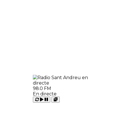
98.0 FM
En directe
Carregant
Reproduir
Open
Pausar