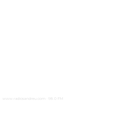
www.radiosandreu.com · 98.0 FM