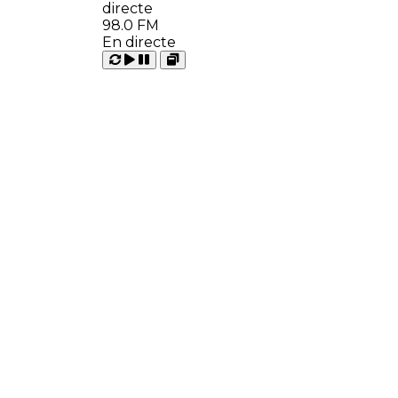
98.0 FM
En directe
Carregant
Reproduir
Open
Pausar