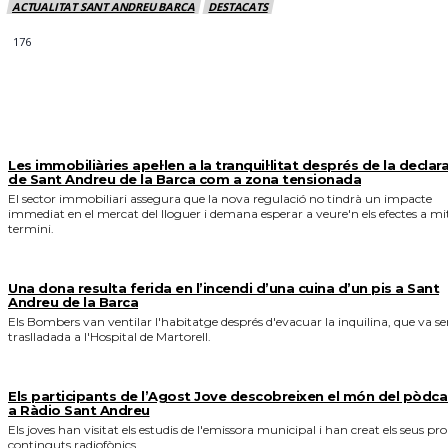
ACTUALITAT SANT ANDREU BARCA
DESTACATS
176
MÉS NOTICIES
Les immobiliàries apel·len a la tranquil·litat després de la declar
de Sant Andreu de la Barca com a zona tensionada
El sector immobiliari assegura que la nova regulació no tindrà un impacte
immediat en el mercat del lloguer i demana esperar a veure'n els efectes a mi
termini.
Una dona resulta ferida en l’incendi d’una cuina d’un pis a Sant
Andreu de la Barca
Els Bombers van ventilar l'habitatge després d'evacuar la inquilina, que va se
traslladada a l'Hospital de Martorell.
Els participants de l’Agost Jove descobreixen el món del pòdca
a Ràdio Sant Andreu
Els joves han visitat els estudis de l'emissora municipal i han creat els seus pro
continguts radiofònics.