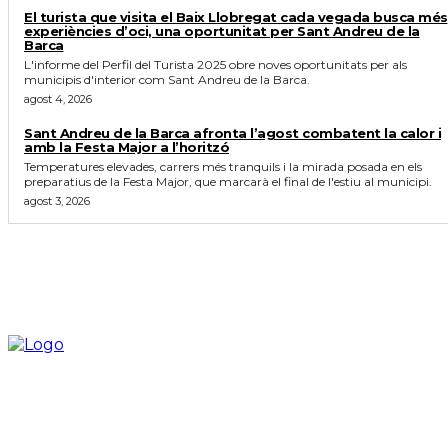
El turista que visita el Baix Llobregat cada vegada busca més
experiències d’oci, una oportunitat per Sant Andreu de la
Barca
L'informe del Perfil del Turista 2025 obre noves oportunitats per als
municipis d'interior com Sant Andreu de la Barca.
agost 4, 2026
Sant Andreu de la Barca afronta l’agost combatent la calor i
amb la Festa Major a l’horitzó
Temperatures elevades, carrers més tranquils i la mirada posada en els
preparatius de la Festa Major, que marcarà el final de l'estiu al municipi.
agost 3, 2026