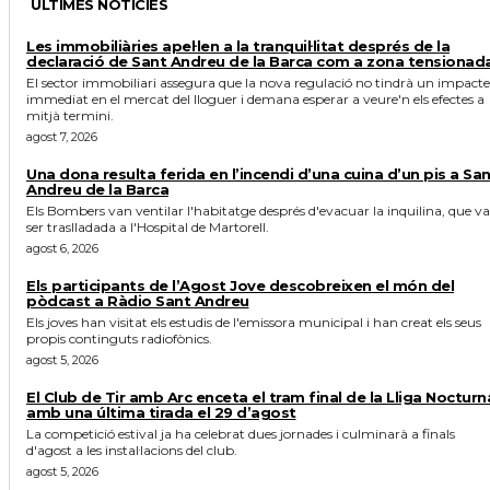
ÚLTIMES NOTICIES
Les immobiliàries apel·len a la tranquil·litat després de la
declaració de Sant Andreu de la Barca com a zona tensionad
El sector immobiliari assegura que la nova regulació no tindrà un impacte
immediat en el mercat del lloguer i demana esperar a veure'n els efectes a
mitjà termini.
agost 7, 2026
Una dona resulta ferida en l’incendi d’una cuina d’un pis a Sa
Andreu de la Barca
Els Bombers van ventilar l'habitatge després d'evacuar la inquilina, que va
ser traslladada a l'Hospital de Martorell.
agost 6, 2026
Els participants de l’Agost Jove descobreixen el món del
pòdcast a Ràdio Sant Andreu
Els joves han visitat els estudis de l'emissora municipal i han creat els seus
propis continguts radiofònics.
agost 5, 2026
El Club de Tir amb Arc enceta el tram final de la Lliga Nocturn
amb una última tirada el 29 d’agost
La competició estival ja ha celebrat dues jornades i culminarà a finals
d'agost a les instal·lacions del club.
agost 5, 2026