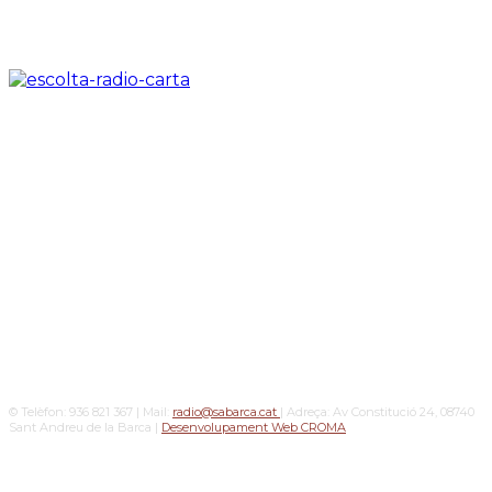
© Telèfon: 936 821 367 | Mail:
radio@sabarca.cat
| Adreça: Av Constitució 24, 08740
Sant Andreu de la Barca |
Desenvolupament Web CROMA