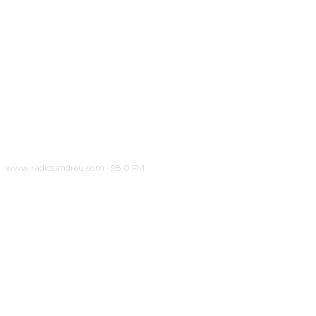
www.radiosandreu.com · 98.0 FM