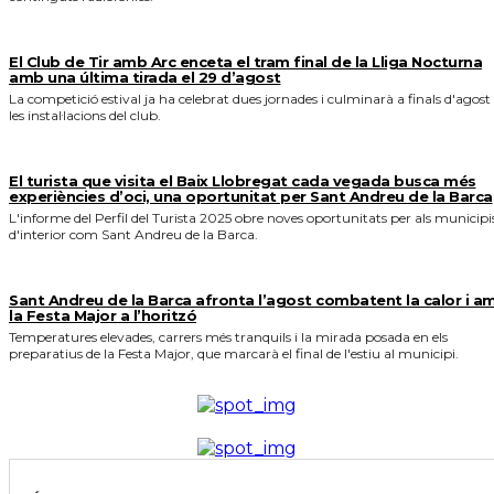
El Club de Tir amb Arc enceta el tram final de la Lliga Nocturna
amb una última tirada el 29 d’agost
La competició estival ja ha celebrat dues jornades i culminarà a finals d'agost
les instal·lacions del club.
El turista que visita el Baix Llobregat cada vegada busca més
experiències d’oci, una oportunitat per Sant Andreu de la Barca
L'informe del Perfil del Turista 2025 obre noves oportunitats per als municipi
d'interior com Sant Andreu de la Barca.
Sant Andreu de la Barca afronta l’agost combatent la calor i a
la Festa Major a l’horitzó
Temperatures elevades, carrers més tranquils i la mirada posada en els
preparatius de la Festa Major, que marcarà el final de l'estiu al municipi.