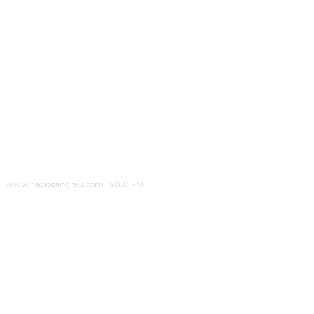
www.radiosandreu.com · 98.0 FM