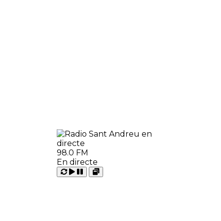
98.0 FM
En directe
Carregant
Reproduir
Open
Pausar