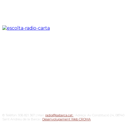
© Telèfon: 936 821 367 | Mail:
radio@sabarca.cat
| Adreça: Av Constitució 24, 08740
Sant Andreu de la Barca |
Desenvolupament Web CROMA