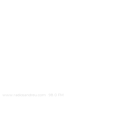
www.radiosandreu.com · 98.0 FM