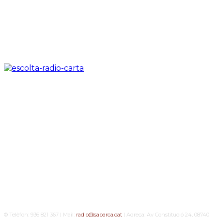
© Telèfon: 936 821 367 | Mail:
radio@sabarca.cat
| Adreça: Av Constitució 24, 08740