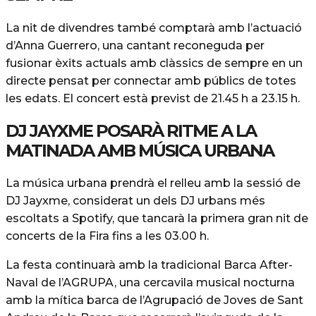
La nit de divendres també comptarà amb l’actuació
d’Anna Guerrero, una cantant reconeguda per
fusionar èxits actuals amb clàssics de sempre en un
directe pensat per connectar amb públics de totes
les edats. El concert està previst de 21.45 h a 23.15 h.
DJ JAYXME POSARÀ RITME A LA
MATINADA AMB MÚSICA URBANA
La música urbana prendrà el relleu amb la sessió de
DJ Jayxme, considerat un dels DJ urbans més
escoltats a Spotify, que tancarà la primera gran nit de
concerts de la Fira fins a les 03.00 h.
La festa continuarà amb la tradicional Barca After-
Naval de l’AGRUPA, una cercavila musical nocturna
amb la mítica barca de l’Agrupació de Joves de Sant