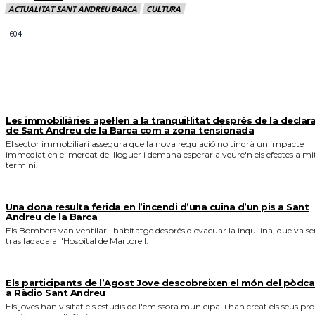
ACTUALITAT SANT ANDREU BARCA
CULTURA
604
MÉS NOTICIES
Les immobiliàries apel·len a la tranquil·litat després de la declar
de Sant Andreu de la Barca com a zona tensionada
El sector immobiliari assegura que la nova regulació no tindrà un impacte
immediat en el mercat del lloguer i demana esperar a veure'n els efectes a mi
termini.
Una dona resulta ferida en l’incendi d’una cuina d’un pis a Sant
Andreu de la Barca
Els Bombers van ventilar l'habitatge després d'evacuar la inquilina, que va se
traslladada a l'Hospital de Martorell.
Els participants de l’Agost Jove descobreixen el món del pòdca
a Ràdio Sant Andreu
Els joves han visitat els estudis de l'emissora municipal i han creat els seus pro