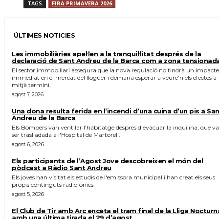
TAGS
FIRA PRIMAVERA 2026
ÚLTIMES NOTICIES
Les immobiliàries apel·len a la tranquil·litat després de la
declaració de Sant Andreu de la Barca com a zona tensionad
El sector immobiliari assegura que la nova regulació no tindrà un impacte
immediat en el mercat del lloguer i demana esperar a veure'n els efectes a
mitjà termini.
agost 7, 2026
Una dona resulta ferida en l’incendi d’una cuina d’un pis a Sa
Andreu de la Barca
Els Bombers van ventilar l'habitatge després d'evacuar la inquilina, que va
ser traslladada a l'Hospital de Martorell.
agost 6, 2026
Els participants de l’Agost Jove descobreixen el món del
pòdcast a Ràdio Sant Andreu
Els joves han visitat els estudis de l'emissora municipal i han creat els seus
propis continguts radiofònics.
agost 5, 2026
El Club de Tir amb Arc enceta el tram final de la Lliga Nocturn
amb una última tirada el 29 d’agost