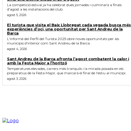
La competició estival ja ha celebrat dues jornades i culminarà a finals
d'agost a les instal·lacions del club.
agost 5, 2026
El turista que visita el Baix Llobregat cada vegada busca més
experiències d’oci, una oportunitat per Sant Andreu de la
Barca
L'informe del Perfil del Turista 2025 obre noves oportunitats per als
municipis d'interior com Sant Andreu de la Barca.
agost 4, 2026
Sant Andreu de la Barca afronta l’agost combatent la calor i
amb la Festa Major a l’horitzó
Temperatures elevades, carrers més tranquils i la mirada posada en els
preparatius de la Festa Major, que marcarà el final de l'estiu al municipi.
agost 3, 2026