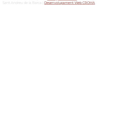
Sant Andreu de la Barca |
Desenvolupament Web CROMA