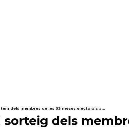
RAELLA
RÀDIO A LA CARTA
BUTLLETÍ DIGITAL
rteig dels membres de les 33 meses electorals a...
el sorteig dels membr