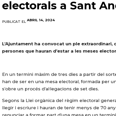
electorals a Sant A
ABRIL 14, 2024
PUBLICAT EL
L’Ajuntament ha convocat un ple extraordinari, dill
persones que hauran d’estar a les meses electora
En un termini màxim de tres dies a partir del sorte
han de ser en una mesa electoral, formada per un p
s’obre un procés d’al·legacions de set dies.
Segons la Llei orgànica del règim electoral gene
llegir i escriure i hauran de tenir menys de 70 an
renunciar a formar part d’una mesa en un termini d