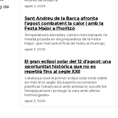
agost 4, 2026
ig de
Sant Andreu de la Barca afronta
l’agost combatent la calor i amb la
Festa Major a l’horitzó
Temperatures elevades, carrers més tranquils i la
mirada posada en els preparatius de la Festa
Major, que marcarà el final de l'estiu al municipi.
agost 3, 2026
El gran eclipsi solar del 12 d’agost: una
oportunitat històrica que no es
repetirà fins al segle XXII
Catalunya viurà el primer eclipsi solar total visible
en més d'un segle. Els experts recomanen
planificar l'observació amb antelació, escollir bé
l'emplaçament i protegir la vista amb ulleres
homologades.
agost 3, 2026