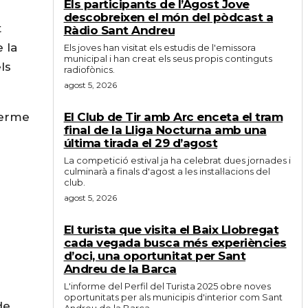
Els participants de l’Agost Jove
descobreixen el món del pòdcast a
t
Ràdio Sant Andreu
 la
Els joves han visitat els estudis de l'emissora
municipal i han creat els seus propis continguts
ls
radiofònics.
agost 5, 2026
terme
El Club de Tir amb Arc enceta el tram
final de la Lliga Nocturna amb una
última tirada el 29 d’agost
La competició estival ja ha celebrat dues jornades i
culminarà a finals d'agost a les instal·lacions del
club.
agost 5, 2026
El turista que visita el Baix Llobregat
cada vegada busca més experiències
d’oci, una oportunitat per Sant
Andreu de la Barca
L'informe del Perfil del Turista 2025 obre noves
oportunitats per als municipis d'interior com Sant
de
Andreu de la Barca.