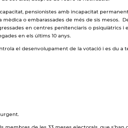
capacitat, pensionistes amb incapacitat permanen
ixa mèdica o embarassades de més de sis mesos. De
essades en centres penitenciaris o psiquiàtrics i e
gades en els últims 10 anys.
controla el desenvolupament de la votació i es du a 
i urgent.
dels membres de les 33 meses electorals, que s’han 