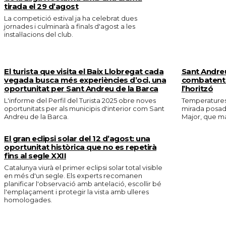
tirada el 29 d’agost
La competició estival ja ha celebrat dues
jornades i culminarà a finals d'agost a les
instal·lacions del club.
El turista que visita el Baix Llobregat cada
Sant Andreu
vegada busca més experiències d’oci, una
combatent l
oportunitat per Sant Andreu de la Barca
l’horitzó
L'informe del Perfil del Turista 2025 obre noves
Temperatures 
oportunitats per als municipis d'interior com Sant
mirada posada
Andreu de la Barca.
Major, que mar
El gran eclipsi solar del 12 d’agost: una
oportunitat històrica que no es repetirà
fins al segle XXII
Catalunya viurà el primer eclipsi solar total visible
en més d'un segle. Els experts recomanen
planificar l'observació amb antelació, escollir bé
l'emplaçament i protegir la vista amb ulleres
homologades.