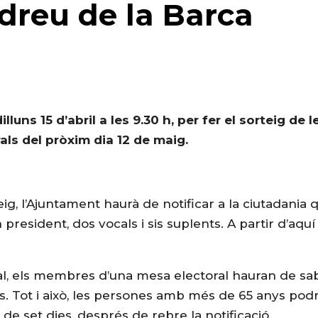
ndreu de la Barca
uns 15 d’abril a les 9.30 h, per fer el sorteig de l
ls del pròxim dia 12 de maig.
ig, l’Ajuntament haurà de notificar a la ciutadania 
resident, dos vocals i sis suplents. A partir d’aquí
ral, els membres d’una mesa electoral hauran de sa
ys. Tot i això, les persones amb més de 65 anys pod
e set dies, després de rebre la notificació.