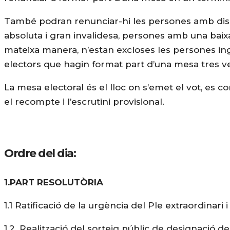
També podran renunciar-hi les persones amb dis
absoluta i gran invalidesa, persones amb una ba
mateixa manera, n’estan excloses les persones ingr
electors que hagin format part d’una mesa tres ve
La mesa electoral és el lloc on s’emet el vot, es 
el recompte i l’escrutini provisional.
Ordre del dia:
1.PART RESOLUTÒRIA
1.1 Ratificació de la urgència del Ple extraordinari 
1.2. Realització del sorteig públic de designació 