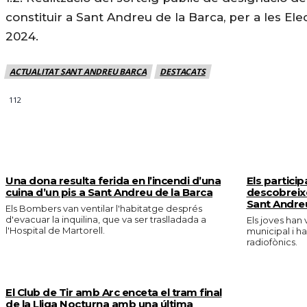
constituir a Sant Andreu de la Barca, per a les El
2024.
ACTUALITAT SANT ANDREU BARCA
DESTACATS
112
MÉS NOTICIES
Una dona resulta ferida en l’incendi d’una
Els partici
cuina d’un pis a Sant Andreu de la Barca
descobreix
Sant Andre
Els Bombers van ventilar l'habitatge després
d'evacuar la inquilina, que va ser traslladada a
Els joves han 
l'Hospital de Martorell.
municipal i ha
radiofònics.
El Club de Tir amb Arc enceta el tram final
de la Lliga Nocturna amb una última