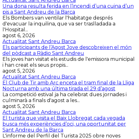
Actualitat Sant Andreu Barca
Una dona resulta ferida en l’incendi d’una cuina d’un
pis a Sant Andreu de la Barca
Els Bombers van ventilar l'habitatge després
d'evacuar la inquilina, que va ser traslladada a
l'Hospital...
agost 6, 2026
Actualitat Sant Andreu Barca
Els participants de l’Agost Jove descobreixen el món
del pòdcast a Ràdio Sant Andreu
Els joves han visitat els estudis de l'emissora municipal
i han creat els seus propis...
agost 5, 2026
Actualitat Sant Andreu Barca
El Club de Tir amb Arc enceta el tram final de la Lliga
Nocturna amb una última tirada el 29 d’agost
La competició estival ja ha celebrat dues jornades i
culminarà a finals d'agost a les...
agost 5, 2026
Actualitat Sant Andreu Barca
El turista que visita el Baix Llobregat cada vegada
busca més experiències d’oci, una oportunitat per
Sant Andreu de la Barca
L'informe del Perfil del Turista 2025 obre noves