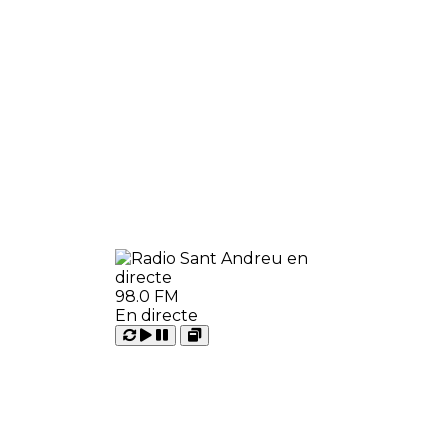
98.0 FM
En directe
Carregant
Reproduir
Open
Pausar