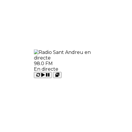
98.0 FM
En directe
Carregant
Reproduir
Open
Pausar