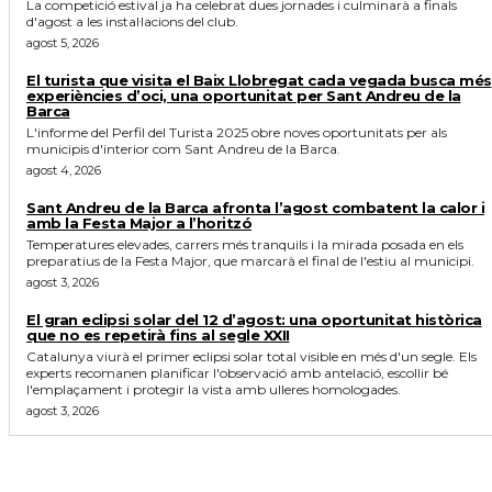
La competició estival ja ha celebrat dues jornades i culminarà a finals
d'agost a les instal·lacions del club.
agost 5, 2026
El turista que visita el Baix Llobregat cada vegada busca més
experiències d’oci, una oportunitat per Sant Andreu de la
Barca
L'informe del Perfil del Turista 2025 obre noves oportunitats per als
municipis d'interior com Sant Andreu de la Barca.
agost 4, 2026
Sant Andreu de la Barca afronta l’agost combatent la calor i
amb la Festa Major a l’horitzó
Temperatures elevades, carrers més tranquils i la mirada posada en els
preparatius de la Festa Major, que marcarà el final de l'estiu al municipi.
agost 3, 2026
El gran eclipsi solar del 12 d’agost: una oportunitat històrica
que no es repetirà fins al segle XXII
Catalunya viurà el primer eclipsi solar total visible en més d'un segle. Els
experts recomanen planificar l'observació amb antelació, escollir bé
l'emplaçament i protegir la vista amb ulleres homologades.
agost 3, 2026