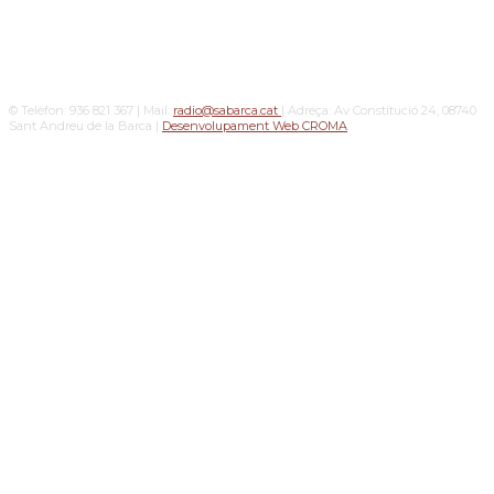
© Telèfon: 936 821 367 | Mail:
radio@sabarca.cat
| Adreça: Av Constitució 24, 08740
Sant Andreu de la Barca |
Desenvolupament Web CROMA