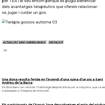
per TEA i el seu entorn perquè es pugui beneficiar
dels avantatges terapèutics que ofereix relacionar-
se, jugar i cuidar un gos.
ACTUALITAT SANT ANDREU BARCA
DESTACATS
141
MÉS NOTICIES
Una dona resulta ferida en l’incendi d’una cuina d’un pis a Sant
Andreu de la Barca
Els Bombers van ventilar l'habitatge després d'evacuar la inquilina, que va se
traslladada a l'Hospital de Martorell.
Els participants de l’Agost Jove descobreixen el món del pòdca