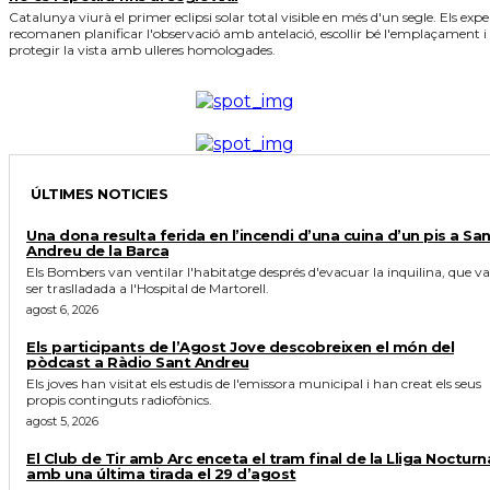
Catalunya viurà el primer eclipsi solar total visible en més d'un segle. Els expe
recomanen planificar l'observació amb antelació, escollir bé l'emplaçament i
protegir la vista amb ulleres homologades.
ÚLTIMES NOTICIES
Una dona resulta ferida en l’incendi d’una cuina d’un pis a Sa
Andreu de la Barca
Els Bombers van ventilar l'habitatge després d'evacuar la inquilina, que va
ser traslladada a l'Hospital de Martorell.
agost 6, 2026
Els participants de l’Agost Jove descobreixen el món del
pòdcast a Ràdio Sant Andreu
Els joves han visitat els estudis de l'emissora municipal i han creat els seus
propis continguts radiofònics.
agost 5, 2026
El Club de Tir amb Arc enceta el tram final de la Lliga Nocturn
amb una última tirada el 29 d’agost