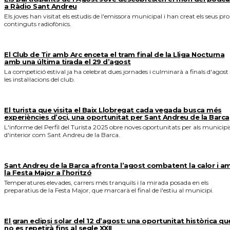
a Ràdio Sant Andreu
Els joves han visitat els estudis de l'emissora municipal i han creat els seus pro
continguts radiofònics.
El Club de Tir amb Arc enceta el tram final de la Lliga Nocturna
amb una última tirada el 29 d’agost
La competició estival ja ha celebrat dues jornades i culminarà a finals d'agost
les instal·lacions del club.
El turista que visita el Baix Llobregat cada vegada busca més
experiències d’oci, una oportunitat per Sant Andreu de la Barca
L'informe del Perfil del Turista 2025 obre noves oportunitats per als municipi
d'interior com Sant Andreu de la Barca.
Sant Andreu de la Barca afronta l’agost combatent la calor i a
la Festa Major a l’horitzó
Temperatures elevades, carrers més tranquils i la mirada posada en els
preparatius de la Festa Major, que marcarà el final de l'estiu al municipi.
El gran eclipsi solar del 12 d’agost: una oportunitat històrica qu
no es repetirà fins al segle XXII