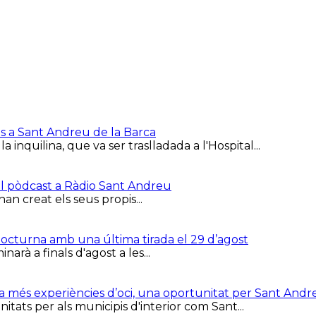
is a Sant Andreu de la Barca
inquilina, que va ser traslladada a l'Hospital...
el pòdcast a Ràdio Sant Andreu
han creat els seus propis...
 Nocturna amb una última tirada el 29 d’agost
arà a finals d'agost a les...
ca més experiències d’oci, una oportunitat per Sant Andr
tats per als municipis d'interior com Sant...