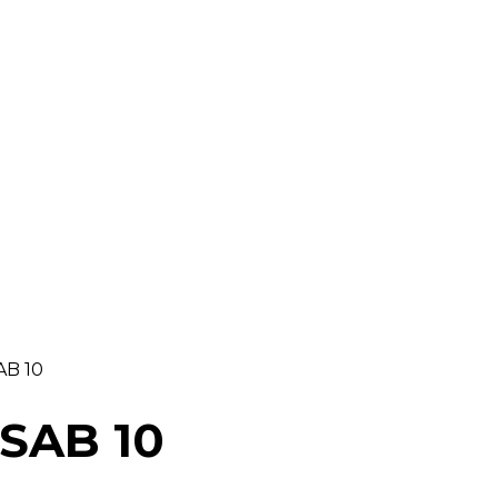
RAELLA
RÀDIO A LA CARTA
BUTLLETÍ DIGITAL
AB 10
SSAB 10