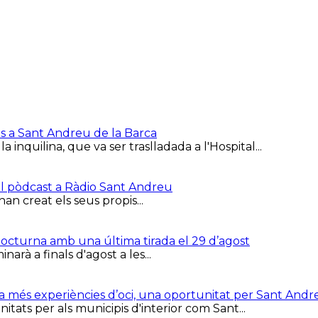
is a Sant Andreu de la Barca
inquilina, que va ser traslladada a l'Hospital...
el pòdcast a Ràdio Sant Andreu
han creat els seus propis...
 Nocturna amb una última tirada el 29 d’agost
arà a finals d'agost a les...
ca més experiències d’oci, una oportunitat per Sant Andr
tats per als municipis d'interior com Sant...