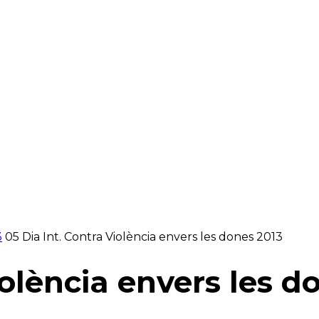
RAELLA
RÀDIO A LA CARTA
BUTLLETÍ DIGITAL
3
05 Dia Int. Contra Violència envers les dones 2013
iolència envers les d