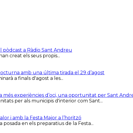
el pòdcast a Ràdio Sant Andreu
han creat els seus propis...
 Nocturna amb una última tirada el 29 d’agost
arà a finals d'agost a les...
ca més experiències d’oci, una oportunitat per Sant Andr
tats per als municipis d'interior com Sant...
or i amb la Festa Major a l’horitzó
 posada en els preparatius de la Festa...