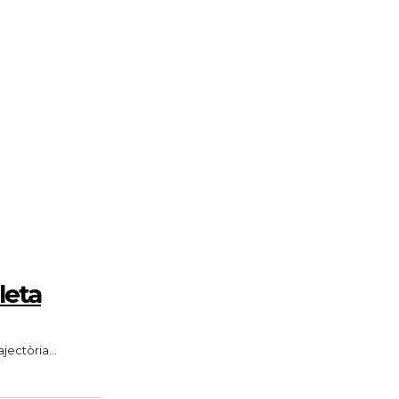
leta
jectòria...