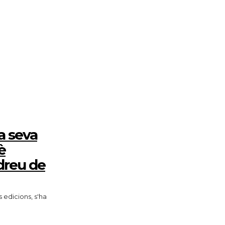
a seva
è
dreu de
 edicions, s'ha