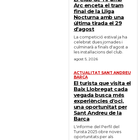
Arc enceta el tram
final de la Lliga
Nocturna amb una
última tirada el 29
d’agost
La competició estival ja ha
celebrat dues jornades i
culminarà a finals d'agost a
les instal·lacions del club.
agost 5, 2026
ACTUALITAT SANT ANDREU
BARCA
El turista que visita el
Baix Llobregat cada
vegada busca més
experiències d’oci,
una oportunitat per
Sant Andreu de la
Barca
L'informe del Perfil del
Turista 2025 obre noves
oportunitats per als