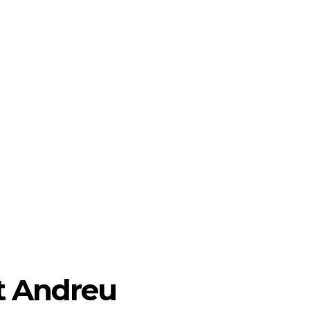
RAELLA
RÀDIO A LA CARTA
BUTLLETÍ DIGITAL
t Andreu