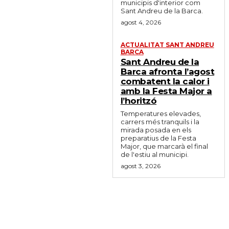
municipis d'interior com
Sant Andreu de la Barca.
agost 4, 2026
ACTUALITAT SANT ANDREU
BARCA
Sant Andreu de la
Barca afronta l’agost
combatent la calor i
amb la Festa Major a
l’horitzó
Temperatures elevades,
carrers més tranquils i la
mirada posada en els
preparatius de la Festa
Major, que marcarà el final
de l'estiu al municipi.
agost 3, 2026