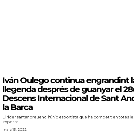
Iván Oulego continua engrandint l
llegenda després de guanyar el 28
Descens Internacional de Sant An
la Barca
El rider santandreuenc, l'únic esportista que ha competit en totes les
imposat...
març 13, 2022