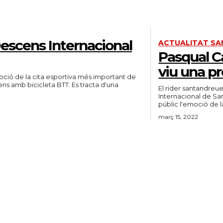
Descens Internacional
ACTUALITAT SA
Pasqual C
viu una p
ció de la cita esportiva més important de
ens amb bicicleta BTT. Es tracta d'una
El rider santandreu
Internacional de Sa
març 15, 2022