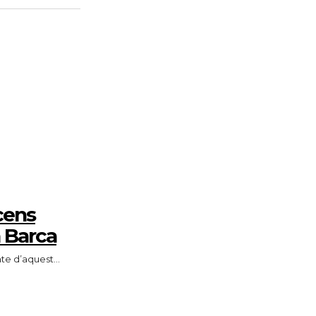
cens
a Barca
e d’aquest...