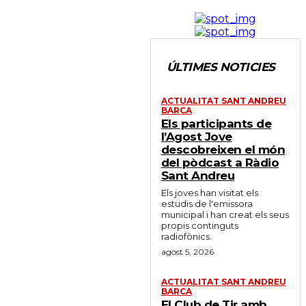
ÚLTIMES NOTICIES
ACTUALITAT SANT ANDREU
BARCA
Els participants de
l’Agost Jove
descobreixen el món
del pòdcast a Ràdio
Sant Andreu
Els joves han visitat els
estudis de l'emissora
municipal i han creat els seus
propis continguts
radiofònics.
agost 5, 2026
ACTUALITAT SANT ANDREU
BARCA
El Club de Tir amb