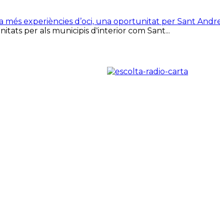
ca més experiències d’oci, una oportunitat per Sant Andr
tats per als municipis d'interior com Sant...