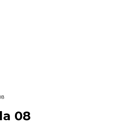
RAELLA
RÀDIO A LA CARTA
BUTLLETÍ DIGITAL
08
da 08