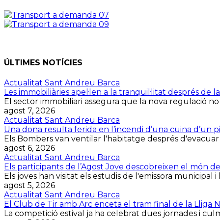
ÚLTIMES NOTÍCIES
Actualitat Sant Andreu Barca
Les immobiliàries apel·len a la tranquil·litat després d
El sector immobiliari assegura que la nova regulació no
agost 7, 2026
Actualitat Sant Andreu Barca
Una dona resulta ferida en l’incendi d’una cuina d’un p
Els Bombers van ventilar l'habitatge després d'evacuar la 
agost 6, 2026
Actualitat Sant Andreu Barca
Els participants de l’Agost Jove descobreixen el món d
Els joves han visitat els estudis de l'emissora municipal i 
agost 5, 2026
Actualitat Sant Andreu Barca
El Club de Tir amb Arc enceta el tram final de la Lliga
La competició estival ja ha celebrat dues jornades i culmin