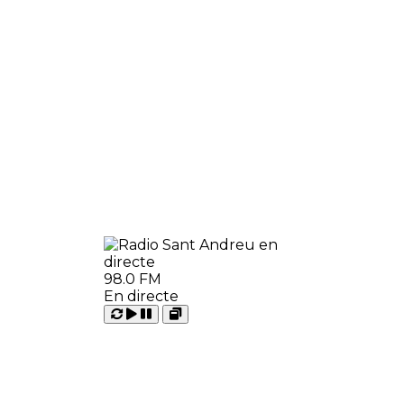
98.0 FM
En directe
Carregant
Reproduir
Open
Pausar