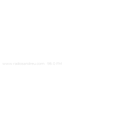
www.radiosandreu.com · 98.0 FM