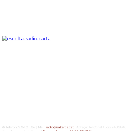
© Telèfon: 936 821 367 | Mail:
radio@sabarca.cat
| Adreça: Av Constitució 24, 08740