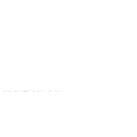
www.radiosandreu.com · 98.0 FM