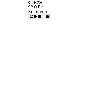
98.0 FM
En directe
Carregant
Reproduir
Open
Pausar