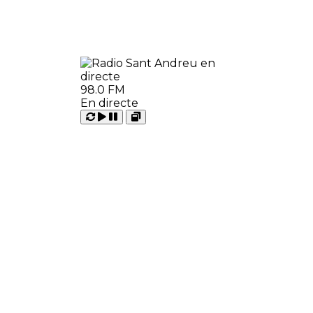
98.0 FM
En directe
Carregant
Reproduir
Open
Pausar