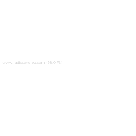
www.radiosandreu.com · 98.0 FM