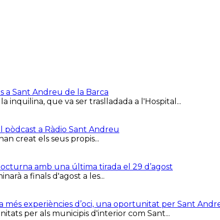
is a Sant Andreu de la Barca
inquilina, que va ser traslladada a l'Hospital...
el pòdcast a Ràdio Sant Andreu
han creat els seus propis...
 Nocturna amb una última tirada el 29 d’agost
arà a finals d'agost a les...
ca més experiències d’oci, una oportunitat per Sant Andr
tats per als municipis d'interior com Sant...