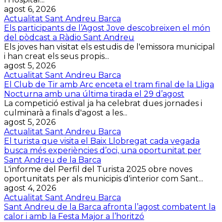
agost 6, 2026
Actualitat Sant Andreu Barca
Els participants de l’Agost Jove descobreixen el món
del pòdcast a Ràdio Sant Andreu
Els joves han visitat els estudis de l'emissora municipal
i han creat els seus propis...
agost 5, 2026
Actualitat Sant Andreu Barca
El Club de Tir amb Arc enceta el tram final de la Lliga
Nocturna amb una última tirada el 29 d’agost
La competició estival ja ha celebrat dues jornades i
culminarà a finals d'agost a les...
agost 5, 2026
Actualitat Sant Andreu Barca
El turista que visita el Baix Llobregat cada vegada
busca més experiències d’oci, una oportunitat per
Sant Andreu de la Barca
L'informe del Perfil del Turista 2025 obre noves
oportunitats per als municipis d'interior com Sant...
agost 4, 2026
Actualitat Sant Andreu Barca
Sant Andreu de la Barca afronta l’agost combatent la
calor i amb la Festa Major a l’horitzó