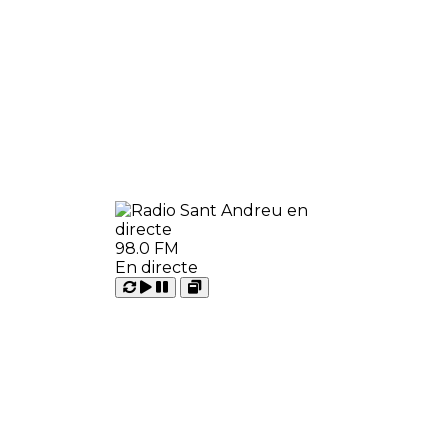
98.0 FM
En directe
Carregant
Reproduir
Open
Pausar