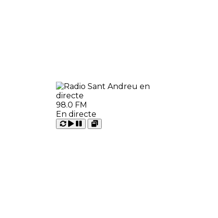
98.0 FM
En directe
Carregant
Reproduir
Open
Pausar