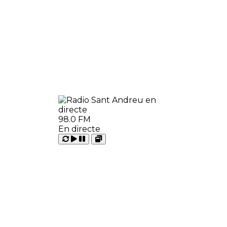
98.0 FM
En directe
Carregant
Reproduir
Open
Pausar