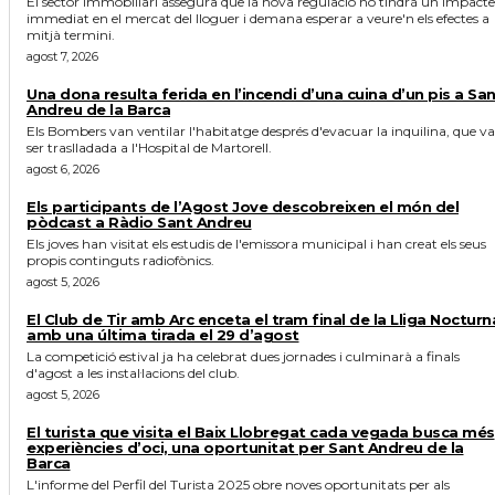
El sector immobiliari assegura que la nova regulació no tindrà un impacte
immediat en el mercat del lloguer i demana esperar a veure'n els efectes a
mitjà termini.
agost 7, 2026
Una dona resulta ferida en l’incendi d’una cuina d’un pis a Sa
Andreu de la Barca
Els Bombers van ventilar l'habitatge després d'evacuar la inquilina, que va
ser traslladada a l'Hospital de Martorell.
agost 6, 2026
Els participants de l’Agost Jove descobreixen el món del
pòdcast a Ràdio Sant Andreu
Els joves han visitat els estudis de l'emissora municipal i han creat els seus
propis continguts radiofònics.
agost 5, 2026
El Club de Tir amb Arc enceta el tram final de la Lliga Nocturn
amb una última tirada el 29 d’agost
La competició estival ja ha celebrat dues jornades i culminarà a finals
d'agost a les instal·lacions del club.
agost 5, 2026
El turista que visita el Baix Llobregat cada vegada busca més
experiències d’oci, una oportunitat per Sant Andreu de la
Barca
L'informe del Perfil del Turista 2025 obre noves oportunitats per als