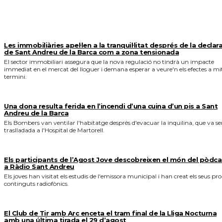
MÉS NOTICIES
Les immobiliàries apel·len a la tranquil·litat després de la declar
de Sant Andreu de la Barca com a zona tensionada
El sector immobiliari assegura que la nova regulació no tindrà un impacte
immediat en el mercat del lloguer i demana esperar a veure'n els efectes a mi
termini.
Una dona resulta ferida en l’incendi d’una cuina d’un pis a Sant
Andreu de la Barca
Els Bombers van ventilar l'habitatge després d'evacuar la inquilina, que va se
traslladada a l'Hospital de Martorell.
Els participants de l’Agost Jove descobreixen el món del pòdca
a Ràdio Sant Andreu
Els joves han visitat els estudis de l'emissora municipal i han creat els seus pro
continguts radiofònics.
El Club de Tir amb Arc enceta el tram final de la Lliga Nocturna
amb una última tirada el 29 d’agost