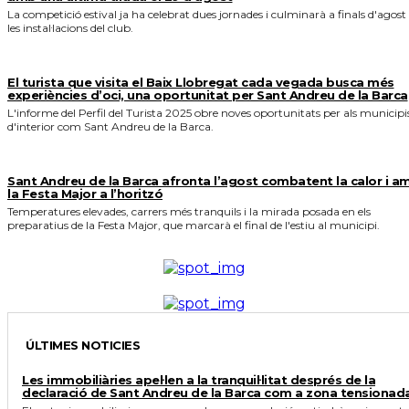
La competició estival ja ha celebrat dues jornades i culminarà a finals d'agost
les instal·lacions del club.
El turista que visita el Baix Llobregat cada vegada busca més
experiències d’oci, una oportunitat per Sant Andreu de la Barca
L'informe del Perfil del Turista 2025 obre noves oportunitats per als municipi
d'interior com Sant Andreu de la Barca.
Sant Andreu de la Barca afronta l’agost combatent la calor i a
la Festa Major a l’horitzó
Temperatures elevades, carrers més tranquils i la mirada posada en els
preparatius de la Festa Major, que marcarà el final de l'estiu al municipi.
ÚLTIMES NOTICIES
Les immobiliàries apel·len a la tranquil·litat després de la
declaració de Sant Andreu de la Barca com a zona tensionad