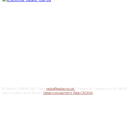
© Telèfon: 936 821 367 | Mail:
radio@sabarca.cat
| Adreça: Av Constitució 24, 08740
Sant Andreu de la Barca |
Desenvolupament Web CROMA