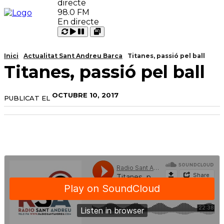
98.0 FM
En directe
Carregant
Reproduir
Open
Pausar
Inici
Actualitat Sant Andreu Barca
Titanes, passió pel ball
Titanes, passió pel ball
OCTUBRE 10, 2017
PUBLICAT EL