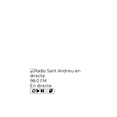
98.0 FM
En directe
Carregant
Reproduir
Open
Pausar