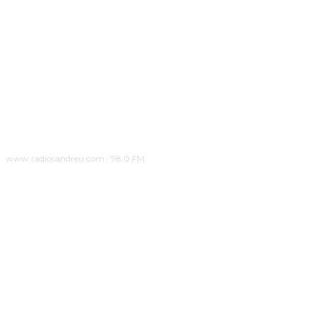
www.radiosandreu.com · 98.0 FM