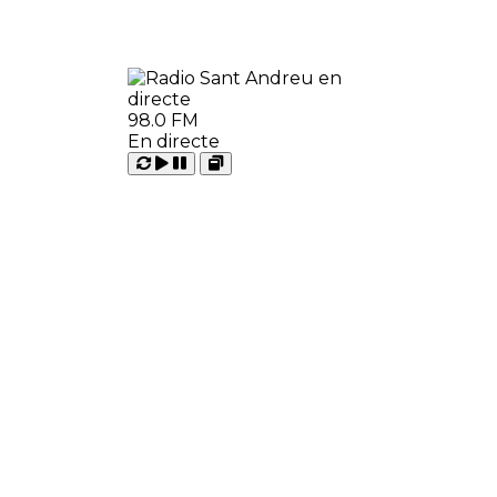
98.0 FM
En directe
Carregant
Reproduir
Open
Pausar