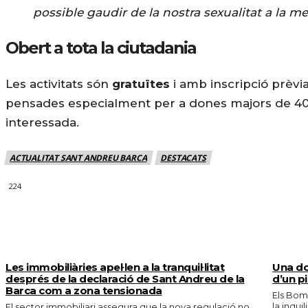
possible gaudir de la nostra sexualitat a la 
Obert a tota la ciutadania
Les activitats són
gratuïtes
i amb inscripció prèvi
pensades especialment per a dones majors de 40
interessada.
ACTUALITAT SANT ANDREU BARCA
DESTACATS
224
MÉS NOTICIES
Les immobiliàries apel·len a la tranquil·litat
Una do
després de la declaració de Sant Andreu de la
d’un p
Barca com a zona tensionada
Els Bom
la inqui
El sector immobiliari assegura que la nova regulació no