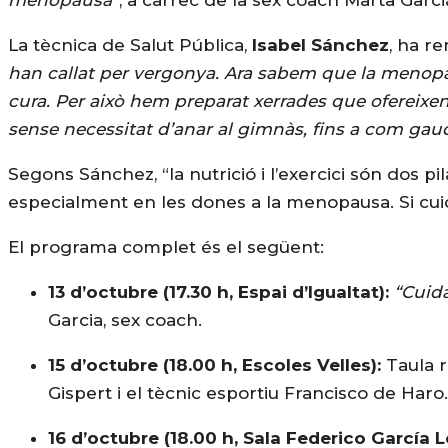
La tècnica de Salut Pública,
Isabel Sánchez
, ha re
han callat per vergonya. Ara sabem que la menopau
cura. Per això hem preparat xerrades que ofereixen 
sense necessitat d’anar al gimnàs, fins a com gaudi
Segons Sánchez, “la nutrició i l’exercici són dos p
especialment en les dones a la menopausa. Si cui
El programa complet és el següent:
13 d’octubre (17.30 h, Espai d’Igualtat):
“Cuida
Garcia, sex coach.
15 d’octubre (18.00 h, Escoles Velles):
Taula r
Gispert i el tècnic esportiu Francisco de Haro.
16 d’octubre (18.00 h, Sala Federico García L