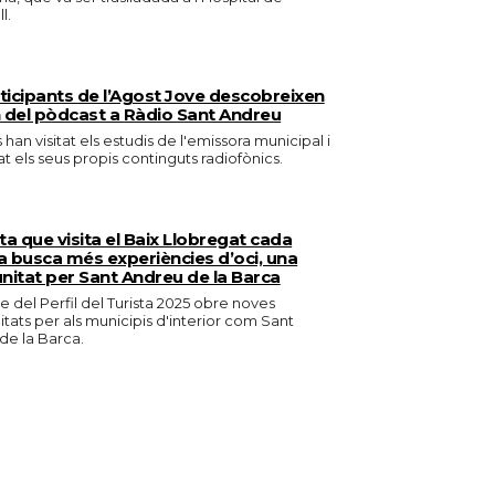
l.
rticipants de l’Agost Jove descobreixen
 del pòdcast a Ràdio Sant Andreu
s han visitat els estudis de l'emissora municipal i
t els seus propis continguts radiofònics.
sta que visita el Baix Llobregat cada
 busca més experiències d’oci, una
nitat per Sant Andreu de la Barca
e del Perfil del Turista 2025 obre noves
tats per als municipis d'interior com Sant
de la Barca.