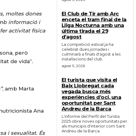
s, moltes dones
El Club de Tir amb Arc
enceta el tram final de la
mb informació i
Lliga Nocturna amb una
r activitat física
última tirada el 29
d’agost
La competició estival ja ha
celebrat dues jornades i
rsona, però
culminarà a finals d'agost a les
instal·lacions del club.
tat de vida”.
agost 5, 2026
El turista que visita el
Baix Llobregat cada
”
, amb Marta
vegada busca més
experiències d’oci, una
oportunitat per Sant
Andreu de la Barca
-nutricionista Ana
L'informe del Perfil del Turista
2025 obre noves oportunitats per
als municipis d'interior com Sant
Andreu de la Barca.
 i sexualitat. És