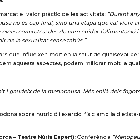
marcat el valor pràctic de les activitats:
“Durant any
sa no és cap final, sinó una etapa que cal viure a
eines concretes: des de com cuidar l’alimentació i fe
r de la sexualitat sense tabús.”
ilars que influeixen molt en la salut de qualsevol pe
dem aquests aspectes, podem millorar molt la quali
’t i gaudeix de la menopausa. Més enllà dels fogots
odona sobre nutrició i exercici físic amb la dietista
orca – Teatre Núria Espert):
Conferència
“Menopausa