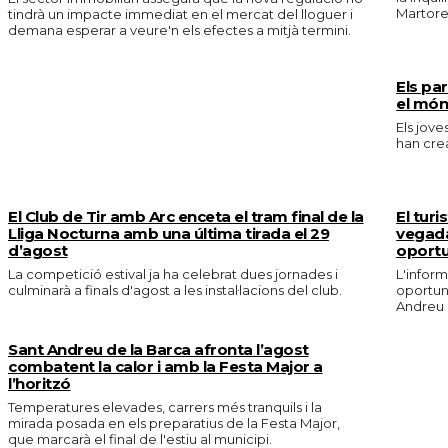
Martorel
tindrà un impacte immediat en el mercat del lloguer i
demana esperar a veure'n els efectes a mitjà termini.
Els pa
el món
Els jove
han crea
El Club de Tir amb Arc enceta el tram final de la
El turi
Lliga Nocturna amb una última tirada el 29
vegada
d’agost
oportu
La competició estival ja ha celebrat dues jornades i
L'inform
culminarà a finals d'agost a les instal·lacions del club.
oportuni
Andreu 
Sant Andreu de la Barca afronta l’agost
combatent la calor i amb la Festa Major a
l’horitzó
Temperatures elevades, carrers més tranquils i la
mirada posada en els preparatius de la Festa Major,
que marcarà el final de l'estiu al municipi.