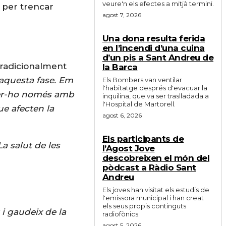
veure'n els efectes a mitjà termini.
per trencar
agost 7, 2026
Una dona resulta ferida
en l’incendi d’una cuina
d’un pis a Sant Andreu de
 tradicionalment
la Barca
 aquesta fase. Em
Els Bombers van ventilar
l'habitatge després d'evacuar la
 fer-ho només amb
inquilina, que va ser traslladada a
l'Hospital de Martorell.
ue afecten la
agost 6, 2026
Els participants de
La salut de les
l’Agost Jove
descobreixen el món del
pòdcast a Ràdio Sant
Andreu
Els joves han visitat els estudis de
l'emissora municipal i han creat
els seus propis continguts
 i gaudeix de la
radiofònics.
agost 5, 2026