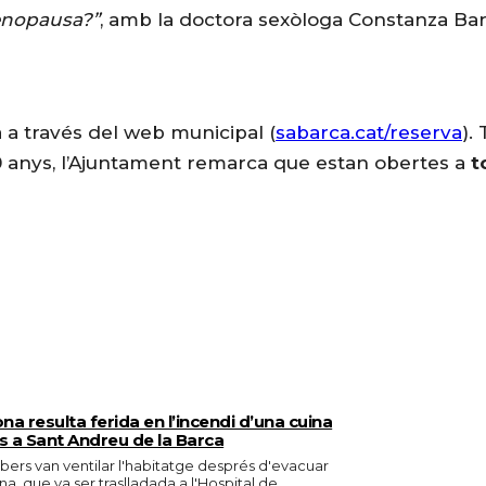
menopausa?”
, amb la doctora sexòloga Constanza Bar
a a través del web municipal (
sabarca.cat/reserva
).
 anys, l’Ajuntament remarca que estan obertes a
t
na resulta ferida en l’incendi d’una cuina
is a Sant Andreu de la Barca
bers van ventilar l'habitatge després d'evacuar
lina, que va ser traslladada a l'Hospital de