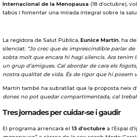
Internacional de la Menopausa
(18 d’octubre), vo
tabús i fomentar una mirada integral sobre la sal
La regidora de Salut Pública,
Eunice Martín
, ha d
silenciat:
“Jo crec que és imprescindible parlar de
sobta molt que encara hi hagi silencis. Ara tenim 
un grup d’amigues. Cal abordar de cara els fogots, 
nostra qualitat de vida. És de rigor que hi posem v
Martín també ha subratllat que la proposta neix d’
dones no pot quedar compartimentada, cal treball
Tres jornades per cuidar-se i gaudir
El programa arrencarà el
13 d’octubre
a l’Espai d’
menopausa”
, a càrrec de la sex coach Marta Garci