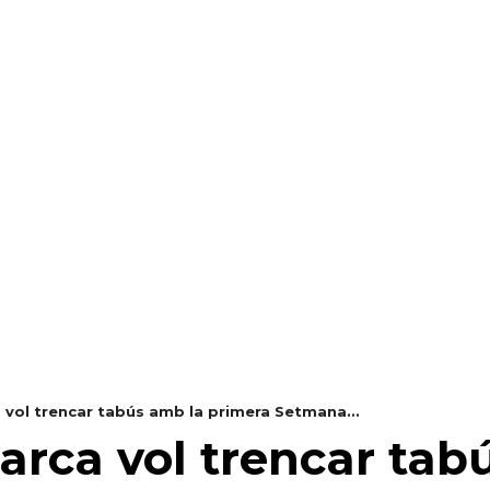
RAELLA
RÀDIO A LA CARTA
BUTLLETÍ DIGITAL
 vol trencar tabús amb la primera Setmana...
arca vol trencar tab