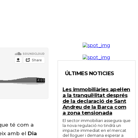
ÚLTIMES NOTICIES
Les immobiliàries apel·len
a la tranquil·litat després
de la declaració de Sant
Andreu de la Barca com
a zona tensionada
El sector immobiliari assegura que
 que té com a
la nova regulació no tindrà un
impacte immediat en el mercat
deix amb el
Dia
del lloguer i demana esperar a