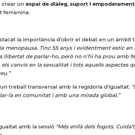
l crear un
espai de diàleg, suport i empoderament
ut femenina.
estacat la importància d’obrir el debat en un àmbit
 la menopausa. Tinc 55 anys i evidentment estic en
la llibertat de parlar-ho, però no n’hi ha prou amb
els canvis en la sexualitat i tots aquells aspectes q
eu.”
un treball transversal amb la regidoria d’Igualtat:
“
ar-la en comunitat i amb una mirada global.”
Igualtat amb la sessió
“Més enllà dels fogots. Cuida’t
a.