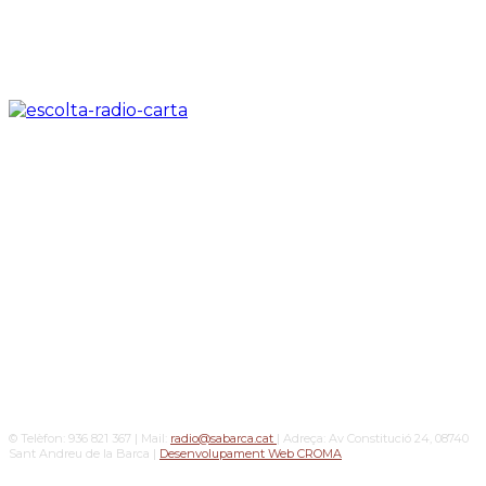
© Telèfon: 936 821 367 | Mail:
radio@sabarca.cat
| Adreça: Av Constitució 24, 08740
Sant Andreu de la Barca |
Desenvolupament Web CROMA