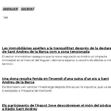
DESTACATS
SOCIETAT
144
MÉS NOTICIES
Les immobiliàries apel·len a la tranquil·litat després de la declar
de Sant Andreu de la Barca com a zona tensionada
El sector immobiliari assegura que la nova regulació no tindrà un impacte
immediat en el mercat del lloguer i demana esperar a veure'n els efectes a mi
termini.
Una dona resulta ferida en l’incendi d’una cuina d’un pis a Sant
Andreu de la Barca
Els Bombers van ventilar l'habitatge després d'evacuar la inquilina, que va se
traslladada a l'Hospital de Martorell.
Els participants de l’Agost Jove descobreixen el món del pòdca
a Ràdio Sant Andreu