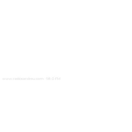
www.radiosandreu.com · 98.0 FM