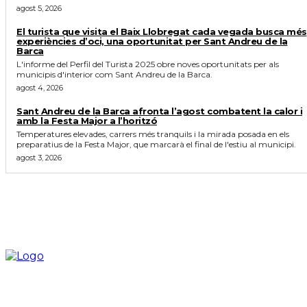
agost 5, 2026
El turista que visita el Baix Llobregat cada vegada busca més
experiències d’oci, una oportunitat per Sant Andreu de la
Barca
L'informe del Perfil del Turista 2025 obre noves oportunitats per als
municipis d'interior com Sant Andreu de la Barca.
agost 4, 2026
Sant Andreu de la Barca afronta l’agost combatent la calor i
amb la Festa Major a l’horitzó
Temperatures elevades, carrers més tranquils i la mirada posada en els
preparatius de la Festa Major, que marcarà el final de l'estiu al municipi.
agost 3, 2026