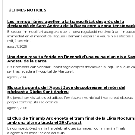
ÚLTIMES NOTICIES
Les immobiliàries apel·len a la tranquil·litat després de la
declaració de Sant Andreu de la Barca com a zona tensionad
El sector immobiliari assegura que la nova regulació no tindrà un impacte
immediat en el mercat del lloguer i demana esperar a veure'n els efectes a
mitjà termini.
agost 7, 2026
Una dona resulta ferida en l’incendi d’una cuina d’un pis a Sa
Andreu de la Barca
Els Bombers van ventilar l'habitatge després d'evacuar la inquilina, que va
ser traslladada a l'Hospital de Martorell.
agost 6, 2026
Els participants de l’Agost Jove descobreixen el món del
pòdcast a Ràdio Sant Andreu
Els joves han visitat els estudis de l'emissora municipal i han creat els seus
propis continguts radiofònics.
agost 5, 2026
El Club de Tir amb Arc enceta el tram final de la Lliga Nocturn
amb una última tirada el 29 d’agost
La competició estival ja ha celebrat dues jornades i culminarà a finals
d'agost a les instal·lacions del club.