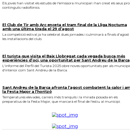
Els joves han visitat els estudis de l'emissora municipal i han creat els seus pro
continguts radiofònics.
El Club de Tir amb Arc enceta el tram final de la Lliga Nocturna
amb una última tirada el 29 d’agost
La competició estival ja ha celebrat dues jornades i culminarà a finals d'agost
les instal·lacions del club.
El turista que visita el Baix Llobregat cada vegada busca més
experiències d’oci, una oportunitat per Sant Andreu de la Barca
L'informe del Perfil del Turista 2025 obre noves oportunitats per als municipi
d'interior com Sant Andreu de la Barca.
Sant Andreu de la Barca afronta l’agost combatent la calor i a
la Festa Major a l’horitzó
Temperatures elevades, carrers més tranquils i la mirada posada en els
preparatius de la Festa Major, que marcarà el final de l'estiu al municipi.