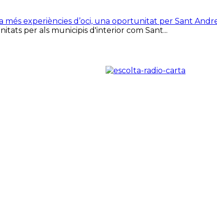
ca més experiències d’oci, una oportunitat per Sant Andr
tats per als municipis d'interior com Sant...