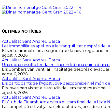
ÚLTIMES NOTÍCIES
Actualitat Sant Andreu Barca
Les immobiliàries apel·len a la tranquil·litat després d
El sector immobiliari assegura que la nova regulació no
agost 7, 2026
Actualitat Sant Andreu Barca
Una dona resulta ferida en l’incendi d’una cuina d’un p
Els Bombers van ventilar l'habitatge després d'evacuar la 
agost 6, 2026
Actualitat Sant Andreu Barca
Els participants de l’Agost Jove descobreixen el món d
Els joves han visitat els estudis de l'emissora municipal i 
agost 5, 2026
Actualitat Sant Andreu Barca
El Club de Tir amb Arc enceta el tram final de la Lliga
La competició estival ja ha celebrat dues jornades i culmin