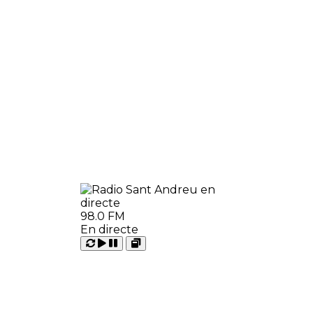
98.0 FM
En directe
Carregant
Reproduir
Open
Pausar