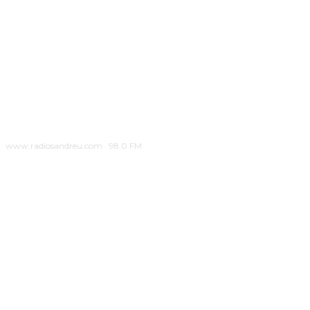
www.radiosandreu.com · 98.0 FM