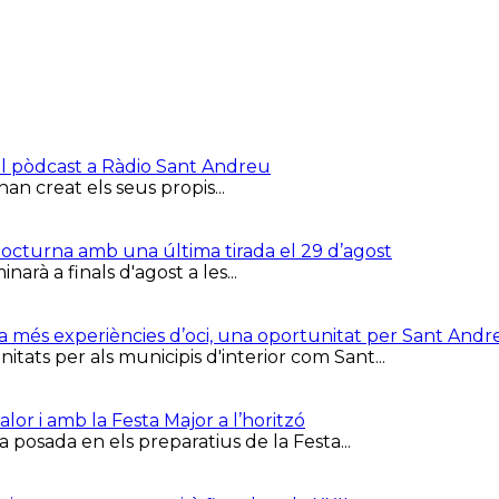
el pòdcast a Ràdio Sant Andreu
han creat els seus propis...
 Nocturna amb una última tirada el 29 d’agost
arà a finals d'agost a les...
ca més experiències d’oci, una oportunitat per Sant Andr
tats per als municipis d'interior com Sant...
or i amb la Festa Major a l’horitzó
 posada en els preparatius de la Festa...