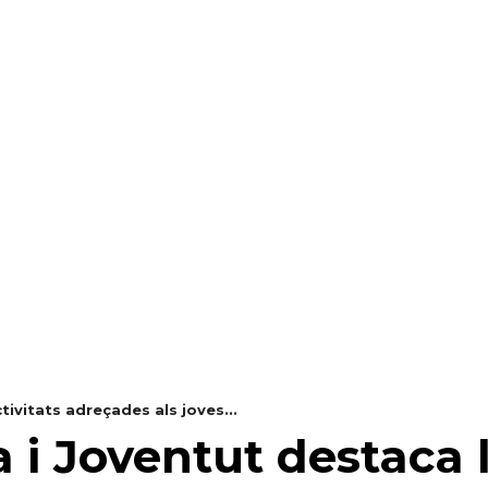
RAELLA
RÀDIO A LA CARTA
BUTLLETÍ DIGITAL
tivitats adreçades als joves...
a i Joventut destaca l