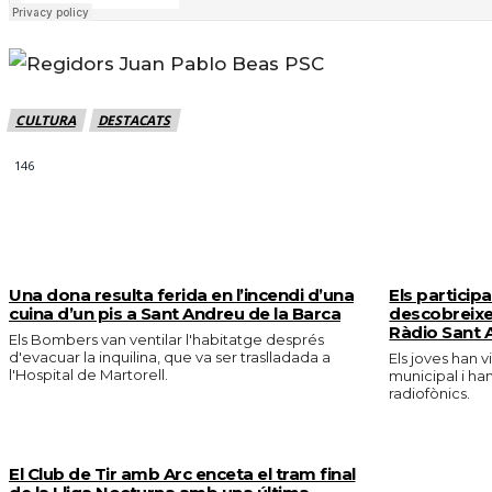
CULTURA
DESTACATS
146
MÉS NOTICIES
Una dona resulta ferida en l’incendi d’una
Els particip
cuina d’un pis a Sant Andreu de la Barca
descobreixe
Ràdio Sant 
Els Bombers van ventilar l'habitatge després
d'evacuar la inquilina, que va ser traslladada a
Els joves han v
l'Hospital de Martorell.
municipal i ha
radiofònics.
El Club de Tir amb Arc enceta el tram final