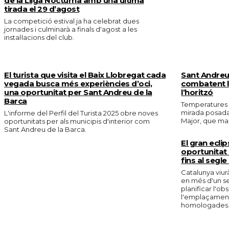
de la Lliga Nocturna amb una última
tirada el 29 d’agost
La competició estival ja ha celebrat dues
jornades i culminarà a finals d'agost a les
instal·lacions del club.
El turista que visita el Baix Llobregat cada
Sant Andreu 
vegada busca més experiències d’oci,
combatent la
una oportunitat per Sant Andreu de la
l’horitzó
Barca
Temperatures e
mirada posada 
L'informe del Perfil del Turista 2025 obre noves
Major, que marc
oportunitats per als municipis d'interior com
Sant Andreu de la Barca.
El gran eclip
oportunitat 
fins al segle
Catalunya viurà
en més d'un s
planificar l'o
l'emplaçament 
homologades