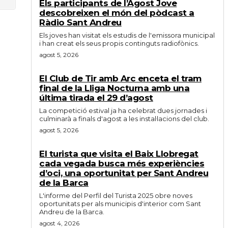
Els participants de l’Agost Jove
descobreixen el món del pòdcast a
Ràdio Sant Andreu
Els joves han visitat els estudis de l'emissora municipal
i han creat els seus propis continguts radiofònics.
agost 5, 2026
El Club de Tir amb Arc enceta el tram
final de la Lliga Nocturna amb una
última tirada el 29 d’agost
La competició estival ja ha celebrat dues jornades i
culminarà a finals d'agost a les instal·lacions del club.
agost 5, 2026
El turista que visita el Baix Llobregat
cada vegada busca més experiències
d’oci, una oportunitat per Sant Andreu
de la Barca
L'informe del Perfil del Turista 2025 obre noves
oportunitats per als municipis d'interior com Sant
Andreu de la Barca.
agost 4, 2026