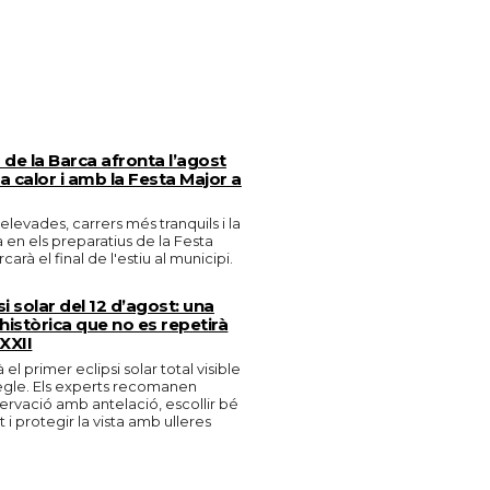
de la Barca afronta l’agost
 calor i amb la Festa Major a
levades, carrers més tranquils i la
en els preparatius de la Festa
arà el final de l'estiu al municipi.
si solar del 12 d’agost: una
històrica que no es repetirà
 XXII
 el primer eclipsi solar total visible
egle. Els experts recomanen
bservació amb antelació, escollir bé
i protegir la vista amb ulleres
.