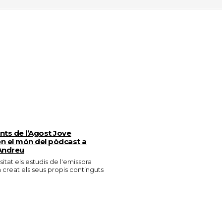
ants de l’Agost Jove
n el món del pòdcast a
Andreu
isitat els estudis de l'emissora
n creat els seus propis continguts