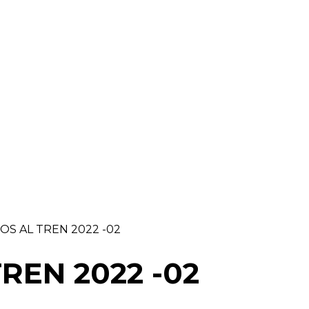
RAELLA
RÀDIO A LA CARTA
BUTLLETÍ DIGITAL
S AL TREN 2022 -02
REN 2022 -02