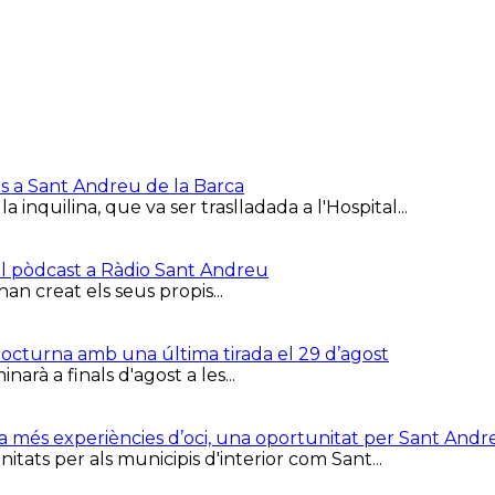
is a Sant Andreu de la Barca
inquilina, que va ser traslladada a l'Hospital...
el pòdcast a Ràdio Sant Andreu
han creat els seus propis...
 Nocturna amb una última tirada el 29 d’agost
arà a finals d'agost a les...
ca més experiències d’oci, una oportunitat per Sant Andr
tats per als municipis d'interior com Sant...