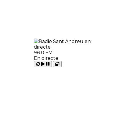
98.0 FM
En directe
Carregant
Reproduir
Open
Pausar