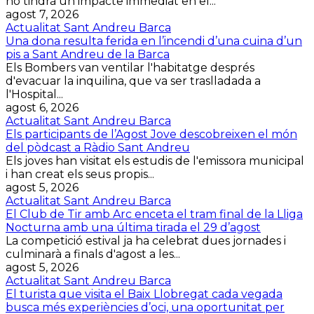
no tindrà un impacte immediat en el...
agost 7, 2026
Actualitat Sant Andreu Barca
Una dona resulta ferida en l’incendi d’una cuina d’un
pis a Sant Andreu de la Barca
Els Bombers van ventilar l'habitatge després
d'evacuar la inquilina, que va ser traslladada a
l'Hospital...
agost 6, 2026
Actualitat Sant Andreu Barca
Els participants de l’Agost Jove descobreixen el món
del pòdcast a Ràdio Sant Andreu
Els joves han visitat els estudis de l'emissora municipal
i han creat els seus propis...
agost 5, 2026
Actualitat Sant Andreu Barca
El Club de Tir amb Arc enceta el tram final de la Lliga
Nocturna amb una última tirada el 29 d’agost
La competició estival ja ha celebrat dues jornades i
culminarà a finals d'agost a les...
agost 5, 2026
Actualitat Sant Andreu Barca
El turista que visita el Baix Llobregat cada vegada
busca més experiències d’oci, una oportunitat per