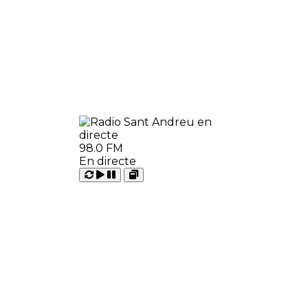
98.0 FM
En directe
Carregant
Reproduir
Open
Pausar