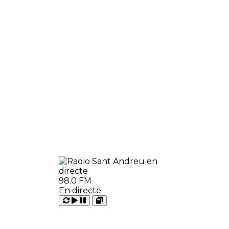
98.0 FM
En directe
Carregant
Reproduir
Open
Pausar