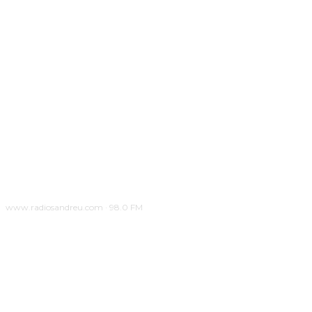
www.radiosandreu.com · 98.0 FM