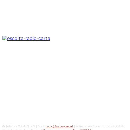
© Telèfon: 936 821 367 | Mail:
radio@sabarca.cat
| Adreça: Av Constitució 24, 08740