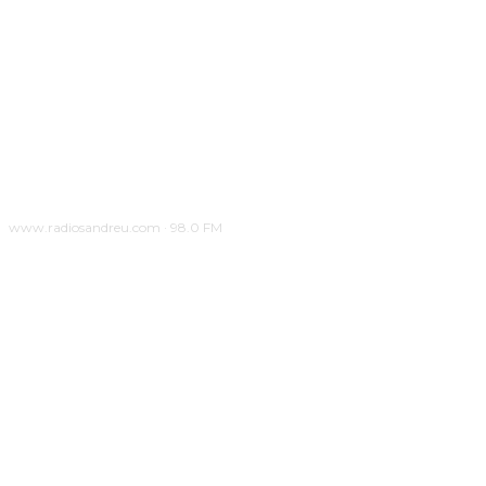
www.radiosandreu.com · 98.0 FM