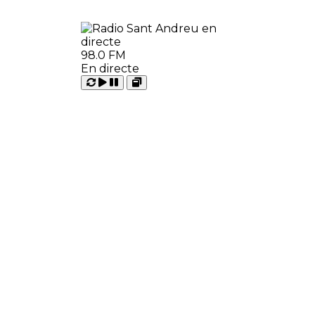
98.0 FM
En directe
Carregant
Reproduir
Open
Pausar