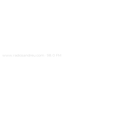
www.radiosandreu.com · 98.0 FM