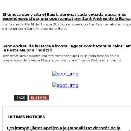
El turista que visita el Baix Llobregat cada vegada busca més
experiències d’oci, una oportunitat per Sant Andreu de la Barca
L'informe del Perfil del Turista 2025 obre noves oportunitats per als municipi
d'interior com Sant Andreu de la Barca.
Sant Andreu de la Barca afronta l’agost combatent la calor i a
la Festa Major a l’horitzó
Temperatures elevades, carrers més tranquils i la mirada posada en els
preparatius de la Festa Major, que marcarà el final de l'estiu al municipi.
TAGS
EL TEMPS
ÚLTIMES NOTICIES
Les immobiliàries apel·len a la tranquil·litat després de la