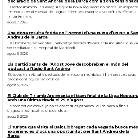
declaració de Sant Andreu de la Barca com a zona tensionad
El sector immobiliari assegura que la nova regulació no tindrà un impacte
immediat en el mercat del lloguer i demana esperar a veure'n els efectes a
mitjà termini.
agost 7, 2026
Una dona resulta ferida en l’incendi d’una cuina d’un pis a Sa
Andreu de la Barca
Els Bombers van ventilar l'habitatge després d'evacuar la inquilina, que va
ser traslladada a l'Hospital de Martorell.
agost 6, 2026
Els participants de l’Agost Jove descobreixen el món del
pòdcast a Ràdio Sant Andreu
Els joves han visitat els estudis de l'emissora municipal i han creat els seus
propis continguts radiofònics.
agost 5, 2026
El Club de Tir amb Arc enceta el tram final de la Lliga Nocturn
amb una última tirada el 29 d’agost
La competició estival ja ha celebrat dues jornades i culminarà a finals
d'agost a les instal·lacions del club.
agost 5, 2026
El turista que visita el Baix Llobregat cada vegada busca més
experiències d’oci, una oportunitat per Sant Andreu de la
Barca