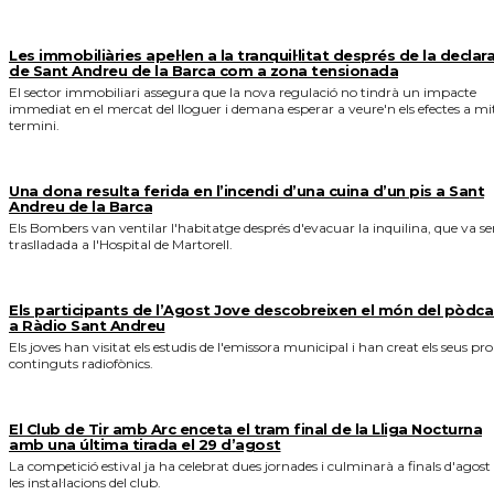
Les immobiliàries apel·len a la tranquil·litat després de la declar
de Sant Andreu de la Barca com a zona tensionada
El sector immobiliari assegura que la nova regulació no tindrà un impacte
immediat en el mercat del lloguer i demana esperar a veure'n els efectes a mi
termini.
Una dona resulta ferida en l’incendi d’una cuina d’un pis a Sant
Andreu de la Barca
Els Bombers van ventilar l'habitatge després d'evacuar la inquilina, que va se
traslladada a l'Hospital de Martorell.
Els participants de l’Agost Jove descobreixen el món del pòdca
a Ràdio Sant Andreu
Els joves han visitat els estudis de l'emissora municipal i han creat els seus pro
continguts radiofònics.
El Club de Tir amb Arc enceta el tram final de la Lliga Nocturna
amb una última tirada el 29 d’agost
La competició estival ja ha celebrat dues jornades i culminarà a finals d'agost
les instal·lacions del club.