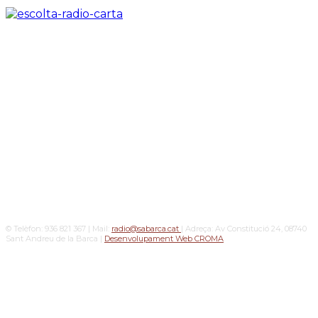
© Telèfon: 936 821 367 | Mail:
radio@sabarca.cat
| Adreça: Av Constitució 24, 08740
Sant Andreu de la Barca |
Desenvolupament Web CROMA