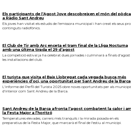
Els participants de l’Agost Jove descobreixen el món del pòdca
a Ràdio Sant Andreu
Els joves han visitat els estudis de l'emissora municipal i han creat els seus pro
continguts radiofònics.
El Club de Tir amb Arc enceta el tram final de la Lliga Nocturna
amb una última tirada el 29 d’agost
La competició estival ja ha celebrat dues jornades i culminarà a finals d'agost
les instal·lacions del club.
El turista que visita el Baix Llobregat cada vegada busca més
experiències d’oci, una oportunitat per Sant Andreu de la Barca
L'informe del Perfil del Turista 2025 obre noves oportunitats per als municipi
d'interior com Sant Andreu de la Barca.
Sant Andreu de la Barca afronta l’agost combatent la calor i a
la Festa Major a l’horitzó
Temperatures elevades, carrers més tranquils i la mirada posada en els
preparatius de la Festa Major, que marcarà el final de l'estiu al municipi.