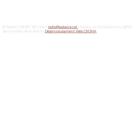
© Telèfon: 936 821 367 | Mail:
radio@sabarca.cat
| Adreça: Av Constitució 24, 08740
Sant Andreu de la Barca |
Desenvolupament Web CROMA