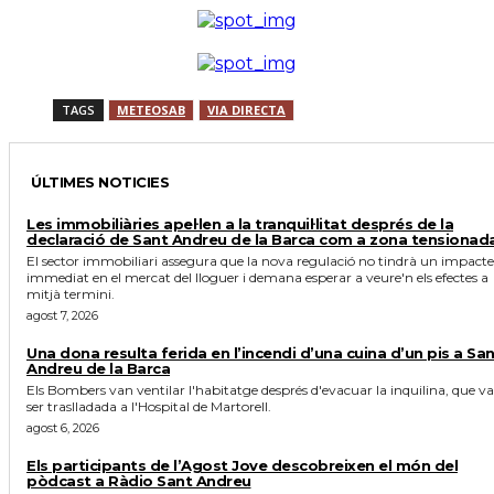
TAGS
METEOSAB
VIA DIRECTA
ÚLTIMES NOTICIES
Les immobiliàries apel·len a la tranquil·litat després de la
declaració de Sant Andreu de la Barca com a zona tensionad
El sector immobiliari assegura que la nova regulació no tindrà un impacte
immediat en el mercat del lloguer i demana esperar a veure'n els efectes a
mitjà termini.
agost 7, 2026
Una dona resulta ferida en l’incendi d’una cuina d’un pis a Sa
Andreu de la Barca
Els Bombers van ventilar l'habitatge després d'evacuar la inquilina, que va
ser traslladada a l'Hospital de Martorell.
agost 6, 2026
Els participants de l’Agost Jove descobreixen el món del
pòdcast a Ràdio Sant Andreu