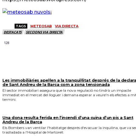
¡
TAGS
METEOSAB
VIA DIRECTA
DESTACATS
SECCIONS VIA DIRECTA
128
MÉS NOTICIES
Les immobiliàries apel·len a la tranquil·litat després de la declar
de Sant Andreu de la Barca com a zona tensionada
El sector immobiliari assegura que la nova regulació no tindrà un impacte
immediat en el mercat del lloguer i demana esperar a veure'n els efectes a mi
termini.
Una dona resulta ferida en l’incendi d’una cuina d’un pis a Sant
Andreu de la Barca
Els Bombers van ventilar l'habitatge després d'evacuar la inquilina, que va se
traslladada a l'Hospital de Martorell.