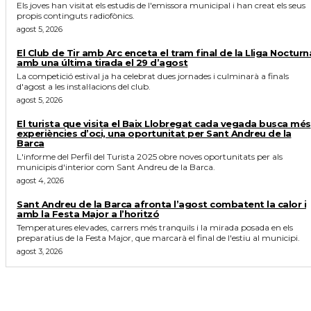
Els joves han visitat els estudis de l'emissora municipal i han creat els seus
propis continguts radiofònics.
agost 5, 2026
El Club de Tir amb Arc enceta el tram final de la Lliga Nocturn
amb una última tirada el 29 d’agost
La competició estival ja ha celebrat dues jornades i culminarà a finals
d'agost a les instal·lacions del club.
agost 5, 2026
El turista que visita el Baix Llobregat cada vegada busca més
experiències d’oci, una oportunitat per Sant Andreu de la
Barca
L'informe del Perfil del Turista 2025 obre noves oportunitats per als
municipis d'interior com Sant Andreu de la Barca.
agost 4, 2026
Sant Andreu de la Barca afronta l’agost combatent la calor i
amb la Festa Major a l’horitzó
Temperatures elevades, carrers més tranquils i la mirada posada en els
preparatius de la Festa Major, que marcarà el final de l'estiu al municipi.
agost 3, 2026