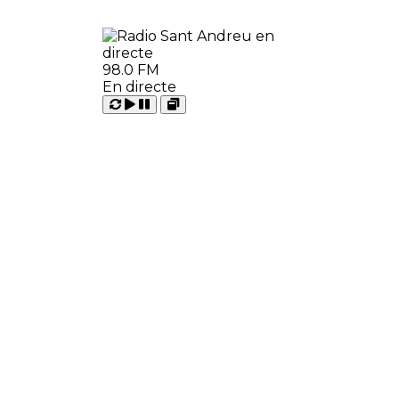
98.0 FM
En directe
Carregant
Reproduir
Open
Pausar