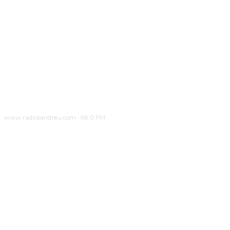
www.radiosandreu.com · 98.0 FM