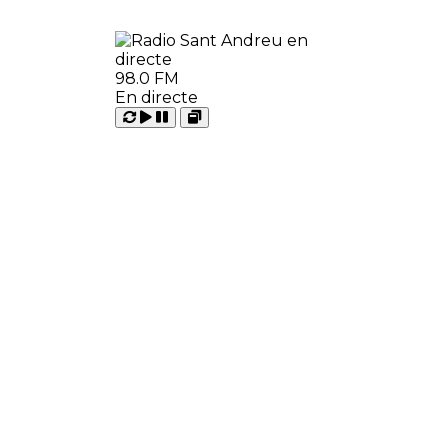
98.0 FM
En directe
Carregant
Reproduir
Open
Pausar