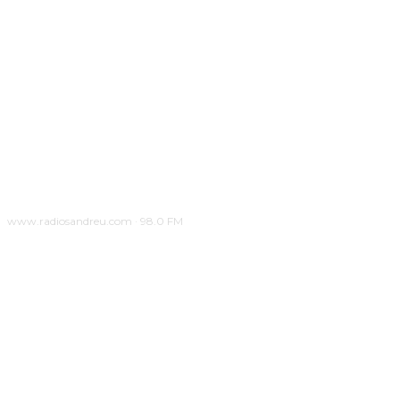
www.radiosandreu.com · 98.0 FM