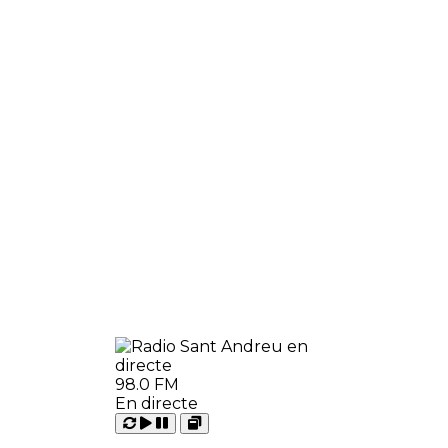
98.0 FM
En directe
Carregant
Reproduir
Open
Pausar