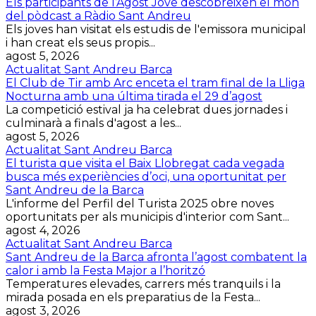
Els participants de l’Agost Jove descobreixen el món
del pòdcast a Ràdio Sant Andreu
Els joves han visitat els estudis de l'emissora municipal
i han creat els seus propis...
agost 5, 2026
Actualitat Sant Andreu Barca
El Club de Tir amb Arc enceta el tram final de la Lliga
Nocturna amb una última tirada el 29 d’agost
La competició estival ja ha celebrat dues jornades i
culminarà a finals d'agost a les...
agost 5, 2026
Actualitat Sant Andreu Barca
El turista que visita el Baix Llobregat cada vegada
busca més experiències d’oci, una oportunitat per
Sant Andreu de la Barca
L'informe del Perfil del Turista 2025 obre noves
oportunitats per als municipis d'interior com Sant...
agost 4, 2026
Actualitat Sant Andreu Barca
Sant Andreu de la Barca afronta l’agost combatent la
calor i amb la Festa Major a l’horitzó
Temperatures elevades, carrers més tranquils i la
mirada posada en els preparatius de la Festa...
agost 3, 2026