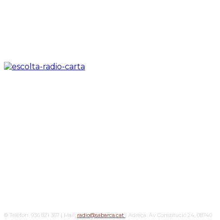
© Telèfon: 936 821 367 | Mail:
radio@sabarca.cat
| Adreça: Av Constitució 24, 08740