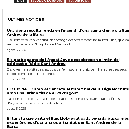
TAGS
ESCOLA A LA RÀDIO
VIA DIRECTA
ÚLTIMES NOTICIES
Una dona resulta ferida en l’incendi d’una cuina d’un pis a Sa
Andreu de la Barca
Els Bombers van ventilar l'habitatge després d'evacuar la inquilina, que va
ser traslladada a l'Hospital de Martorell.
agost 6, 2026
Els participants de l’Agost Jove descobreixen el món del
pòdcast a Ràdio Sant Andreu
Els joves han visitat els estudis de l'emissora municipal i han creat els seus
propis continguts radiofònics.
agost 5, 2026
El Club de Tir amb Arc enceta el tram final de la Lliga Nocturn
amb una última tirada el 29 d’agost
La competició estival ja ha celebrat dues jornades i culminarà a finals
d'agost a les instal·lacions del club.
agost 5, 2026
El turista que visita el Baix Llobregat cada vegada busca més
experiències d’oci, una oportunitat per Sant Andreu de la
Barca