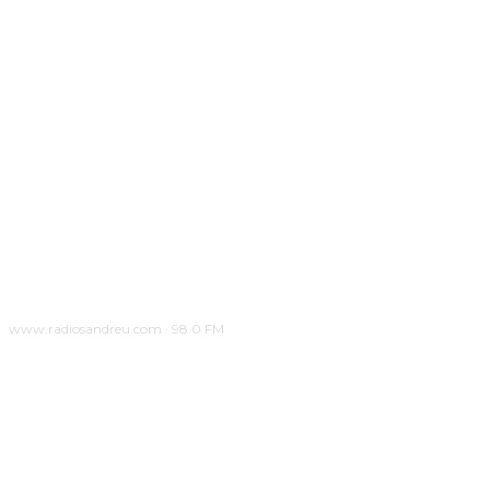
www.radiosandreu.com · 98.0 FM