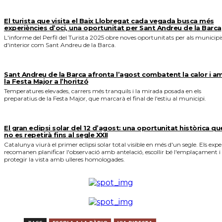
El turista que visita el Baix Llobregat cada vegada busca més
experiències d’oci, una oportunitat per Sant Andreu de la Barca
L'informe del Perfil del Turista 2025 obre noves oportunitats per als municipi
d'interior com Sant Andreu de la Barca.
Sant Andreu de la Barca afronta l’agost combatent la calor i a
la Festa Major a l’horitzó
Temperatures elevades, carrers més tranquils i la mirada posada en els
preparatius de la Festa Major, que marcarà el final de l'estiu al municipi.
El gran eclipsi solar del 12 d’agost: una oportunitat històrica qu
no es repetirà fins al segle XXII
Catalunya viurà el primer eclipsi solar total visible en més d'un segle. Els expe
recomanen planificar l'observació amb antelació, escollir bé l'emplaçament i
protegir la vista amb ulleres homologades.