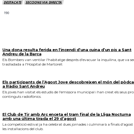
DESTACATS
SECCIONS VIA DIRECTA
190
MÉS NOTICIES
Una dona resulta ferida en l’incendi d’una cuina d’un pis a Sant
Andreu de la Barca
Els Bombers van ventilar l'habitatge després d'evacuar la inquilina, que va se
traslladada a l'Hospital de Martorell.
Els participants de l’Agost Jove descobreixen el món del pòdca
a Ràdio Sant Andreu
Els joves han visitat els estudis de l'emissora municipal i han creat els seus pro
continguts radiofònics.
El Club de Tir amb Arc enceta el tram final de la Lliga Nocturna
amb una última tirada el 29 d’agost
La competició estival ja ha celebrat dues jornades i culminarà a finals d'agost
les instal·lacions del club.