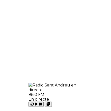
98.0 FM
En directe
Carregant
Reproduir
Open
Pausar