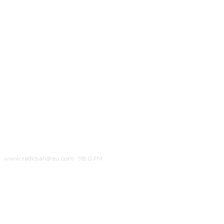
www.radiosandreu.com · 98.0 FM