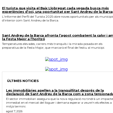
El turista que visita el Baix Llobregat cada vegada busca més
experiències d’oci, una oportunitat per Sant Andreu de la Barca
L'informe del Perfil del Turista 2025 obre noves oportunitats per als municipi
d'interior com Sant Andreu de la Barca.
Sant Andreu de la Barca afronta l’agost combatent la calor i a
la Festa Major a l’horitzó
Temperatures elevades, carrers més tranquils i la mirada posada en els
preparatius de la Festa Major, que marcarà el final de l'estiu al municipi.
ÚLTIMES NOTICIES
Les immobiliàries apel·len a la tranquil·litat després de la
declaració de Sant Andreu de la Barca com a zona tensionad
El sector immobiliari assegura que la nova regulació no tindrà un impacte
immediat en el mercat del lloguer i demana esperar a veure'n els efectes a
mitjà termini.
agost 7, 2026