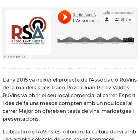
Radio Sant Andreu
·
L'Associació Ruvins compta amb 1300 socis i continua difonen la cultura del vi
L’any 2015 va néixer el projecte de l’Associació RuVins
de la mà dels socis Paco Pozo i Juan Pérez Valdés.
RuVins va obrir el seu local comercial al carrer Esport
i des de fa uns mesos compten amb un nou local al
carrer Major on ofereixen tasts de vins, maridatges i
presentacions.
L’objectiu de RuVins és difondre la cultura del vi amb
una amplia selecció de vins, caves i cerveses