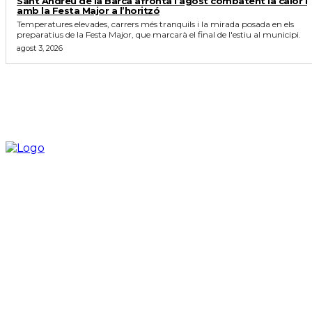
Sant Andreu de la Barca afronta l’agost combatent la calor i
amb la Festa Major a l’horitzó
Temperatures elevades, carrers més tranquils i la mirada posada en els
preparatius de la Festa Major, que marcarà el final de l'estiu al municipi.
agost 3, 2026