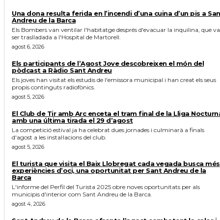
Una dona resulta ferida en l’incendi d’una cuina d’un pis a Sa
Andreu de la Barca
Els Bombers van ventilar l'habitatge després d'evacuar la inquilina, que va
ser traslladada a l'Hospital de Martorell.
agost 6, 2026
Els participants de l’Agost Jove descobreixen el món del
pòdcast a Ràdio Sant Andreu
Els joves han visitat els estudis de l'emissora municipal i han creat els seus
propis continguts radiofònics.
agost 5, 2026
El Club de Tir amb Arc enceta el tram final de la Lliga Nocturn
amb una última tirada el 29 d’agost
La competició estival ja ha celebrat dues jornades i culminarà a finals
d'agost a les instal·lacions del club.
agost 5, 2026
El turista que visita el Baix Llobregat cada vegada busca més
experiències d’oci, una oportunitat per Sant Andreu de la
Barca
L'informe del Perfil del Turista 2025 obre noves oportunitats per als
municipis d'interior com Sant Andreu de la Barca.
agost 4, 2026