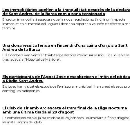
Les immobiliàries apel·len a la tranquil·litat després de la declar
de Sant Andreu de la Barca com a zona tensionada
El sector immobiliari assegura que la nova regulació no tindrà un impacte
immediat en el mercat del lloguer i demana esperar a veure'n els efectes a mi
termini.
Una dona resulta ferida en l’incendi d’una cuina d’un pis a Sant
Andreu de la Barca
Els Bombers van ventilar l'habitatge després d'evacuar la inquilina, que va se
traslladada a l'Hospital de Martorell.
Els participants de l’Agost Jove descobreixen el món del pòdca
a Ràdio Sant Andreu
Els joves han visitat els estudis de l'emissora municipal i han creat els seus pro
continguts radiofònics.
El Club de Tir amb Arc enceta el tram final de la Lliga Nocturna
amb una última tirada el 29 d’agost
La competició estival ja ha celebrat dues jornades i culminarà a finals d'agost
les instal·lacions del club.