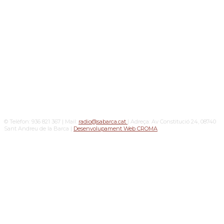
© Telèfon: 936 821 367 | Mail:
radio@sabarca.cat
| Adreça: Av Constitució 24, 08740
Sant Andreu de la Barca |
Desenvolupament Web CROMA