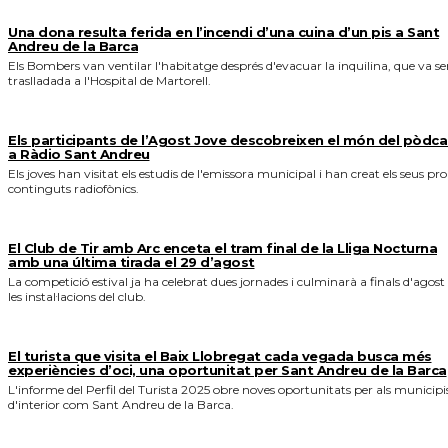
Una dona resulta ferida en l’incendi d’una cuina d’un pis a Sant
Andreu de la Barca
Els Bombers van ventilar l'habitatge després d'evacuar la inquilina, que va se
traslladada a l'Hospital de Martorell.
Els participants de l’Agost Jove descobreixen el món del pòdca
a Ràdio Sant Andreu
Els joves han visitat els estudis de l'emissora municipal i han creat els seus pro
continguts radiofònics.
El Club de Tir amb Arc enceta el tram final de la Lliga Nocturna
amb una última tirada el 29 d’agost
La competició estival ja ha celebrat dues jornades i culminarà a finals d'agost
les instal·lacions del club.
El turista que visita el Baix Llobregat cada vegada busca més
experiències d’oci, una oportunitat per Sant Andreu de la Barca
L'informe del Perfil del Turista 2025 obre noves oportunitats per als municipi
d'interior com Sant Andreu de la Barca.