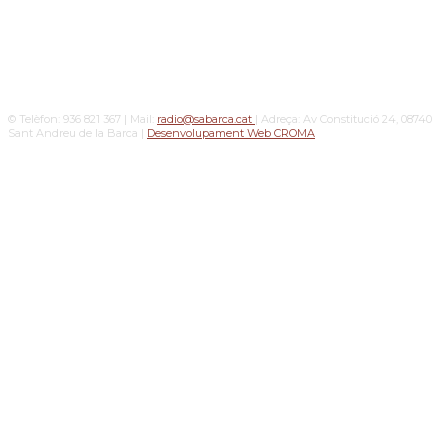
© Telèfon: 936 821 367 | Mail:
radio@sabarca.cat
| Adreça: Av Constitució 24, 08740
Sant Andreu de la Barca |
Desenvolupament Web CROMA