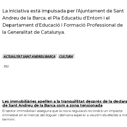
La iniciativa està impulsada per l’Ajuntament de Sant
Andreu de la Barca, el Pla Educatiu d’Entorn i el
Departament d’Educació i Formació Professional de
la Generalitat de Catalunya.
ACTUALITAT SANT ANDREU BARCA
CULTURA
392
MÉS NOTICIES
Les immobiliàries apel·len a la tranquil·litat després de la declar
de Sant Andreu de la Barca com a zona tensionada
El sector immobiliari assegura que la nova regulació no tindrà un impacte
immediat en el mercat del lloguer i demana esperar a veure'n els efectes a mi
termini.