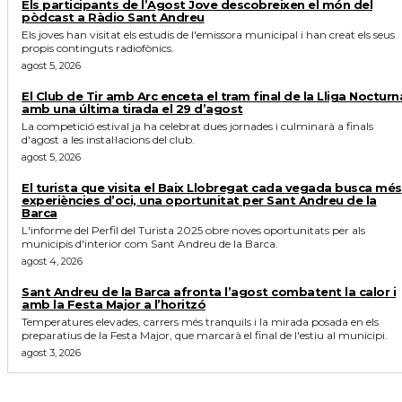
Els participants de l’Agost Jove descobreixen el món del
pòdcast a Ràdio Sant Andreu
Els joves han visitat els estudis de l'emissora municipal i han creat els seus
propis continguts radiofònics.
agost 5, 2026
El Club de Tir amb Arc enceta el tram final de la Lliga Nocturn
amb una última tirada el 29 d’agost
La competició estival ja ha celebrat dues jornades i culminarà a finals
d'agost a les instal·lacions del club.
agost 5, 2026
El turista que visita el Baix Llobregat cada vegada busca més
experiències d’oci, una oportunitat per Sant Andreu de la
Barca
L'informe del Perfil del Turista 2025 obre noves oportunitats per als
municipis d'interior com Sant Andreu de la Barca.
agost 4, 2026
Sant Andreu de la Barca afronta l’agost combatent la calor i
amb la Festa Major a l’horitzó
Temperatures elevades, carrers més tranquils i la mirada posada en els
preparatius de la Festa Major, que marcarà el final de l'estiu al municipi.
agost 3, 2026