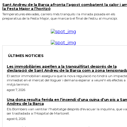
Sant Andreu de la Barca afronta l’agost combatent la calor i a
la Festa Major a l’horitzó
Temperatures elevades, carrers més tranquils i la mirada posada en els
preparatius de la Festa Major, que marcarà el final de l'estiu al municipi.
ÚLTIMES NOTICIES
Les immobiliàries apel·len a la tranquil·litat després de la
declaració de Sant Andreu de la Barca com a zona tensionad
El sector immobiliari assegura que la nova regulació no tindrà un impacte
immediat en el mercat del lloguer i demana esperar a veure'n els efectes a
mitjà termini.
agost 7, 2026
Una dona resulta ferida en l’incendi d’una cuina d’un pis a Sa
Andreu de la Barca
Els Bombers van ventilar l'habitatge després d'evacuar la inquilina, que va
ser traslladada a l'Hospital de Martorell.
agost 6, 2026