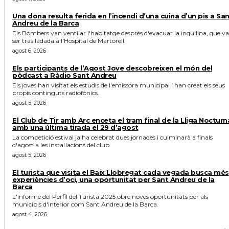
Una dona resulta ferida en l’incendi d’una cuina d’un pis a Sa
Andreu de la Barca
Els Bombers van ventilar l'habitatge després d'evacuar la inquilina, que va
ser traslladada a l'Hospital de Martorell.
agost 6, 2026
Els participants de l’Agost Jove descobreixen el món del
pòdcast a Ràdio Sant Andreu
Els joves han visitat els estudis de l'emissora municipal i han creat els seus
propis continguts radiofònics.
agost 5, 2026
El Club de Tir amb Arc enceta el tram final de la Lliga Nocturn
amb una última tirada el 29 d’agost
La competició estival ja ha celebrat dues jornades i culminarà a finals
d'agost a les instal·lacions del club.
agost 5, 2026
El turista que visita el Baix Llobregat cada vegada busca més
experiències d’oci, una oportunitat per Sant Andreu de la
Barca
L'informe del Perfil del Turista 2025 obre noves oportunitats per als
municipis d'interior com Sant Andreu de la Barca.
agost 4, 2026