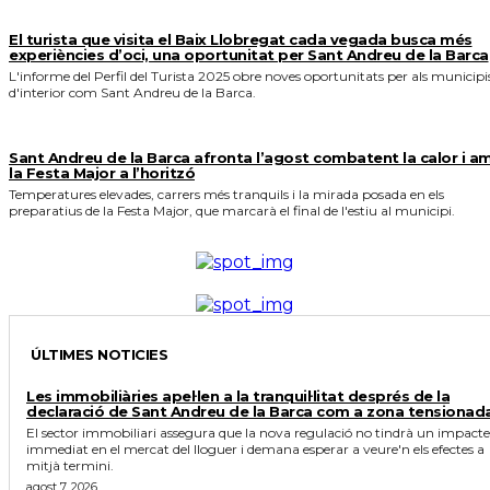
El turista que visita el Baix Llobregat cada vegada busca més
experiències d’oci, una oportunitat per Sant Andreu de la Barca
L'informe del Perfil del Turista 2025 obre noves oportunitats per als municipi
d'interior com Sant Andreu de la Barca.
Sant Andreu de la Barca afronta l’agost combatent la calor i a
la Festa Major a l’horitzó
Temperatures elevades, carrers més tranquils i la mirada posada en els
preparatius de la Festa Major, que marcarà el final de l'estiu al municipi.
ÚLTIMES NOTICIES
Les immobiliàries apel·len a la tranquil·litat després de la
declaració de Sant Andreu de la Barca com a zona tensionad
El sector immobiliari assegura que la nova regulació no tindrà un impacte
immediat en el mercat del lloguer i demana esperar a veure'n els efectes a
mitjà termini.
agost 7, 2026