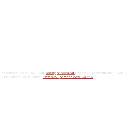
© Telèfon: 936 821 367 | Mail:
radio@sabarca.cat
| Adreça: Av Constitució 24, 08740
Sant Andreu de la Barca |
Desenvolupament Web CROMA