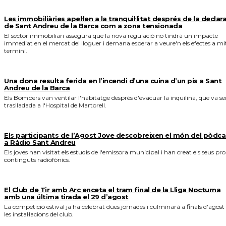
Les immobiliàries apel·len a la tranquil·litat després de la declar
de Sant Andreu de la Barca com a zona tensionada
El sector immobiliari assegura que la nova regulació no tindrà un impacte
immediat en el mercat del lloguer i demana esperar a veure'n els efectes a mi
termini.
Una dona resulta ferida en l’incendi d’una cuina d’un pis a Sant
Andreu de la Barca
Els Bombers van ventilar l'habitatge després d'evacuar la inquilina, que va se
traslladada a l'Hospital de Martorell.
Els participants de l’Agost Jove descobreixen el món del pòdca
a Ràdio Sant Andreu
Els joves han visitat els estudis de l'emissora municipal i han creat els seus pro
continguts radiofònics.
El Club de Tir amb Arc enceta el tram final de la Lliga Nocturna
amb una última tirada el 29 d’agost
La competició estival ja ha celebrat dues jornades i culminarà a finals d'agost
les instal·lacions del club.