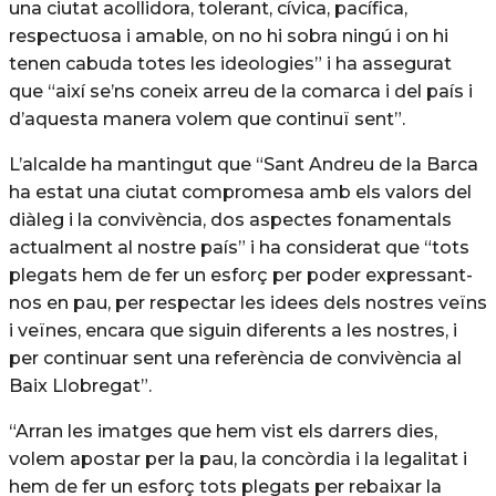
una ciutat acollidora, tolerant, cívica, pacífica,
respectuosa i amable, on no hi sobra ningú i on hi
tenen cabuda totes les ideologies” i ha assegurat
que “així se’ns coneix arreu de la comarca i del país i
d’aquesta manera volem que continuï sent”.
L’alcalde ha mantingut que “Sant Andreu de la Barca
ha estat una ciutat compromesa amb els valors del
diàleg i la convivència, dos aspectes fonamentals
actualment al nostre país” i ha considerat que “tots
plegats hem de fer un esforç per poder expressant-
nos en pau, per respectar les idees dels nostres veïns
i veïnes, encara que siguin diferents a les nostres, i
per continuar sent una referència de convivència al
Baix Llobregat”.
“Arran les imatges que hem vist els darrers dies,
volem apostar per la pau, la concòrdia i la legalitat i
hem de fer un esforç tots plegats per rebaixar la