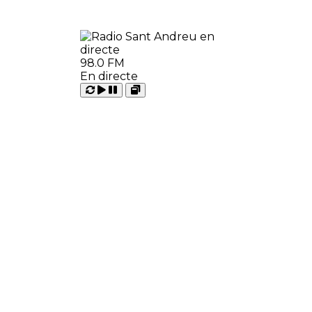
98.0 FM
En directe
Carregant
Reproduir
Open
Pausar