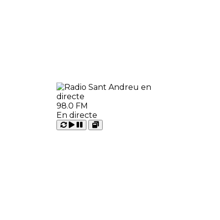
98.0 FM
En directe
Carregant
Reproduir
Open
Pausar