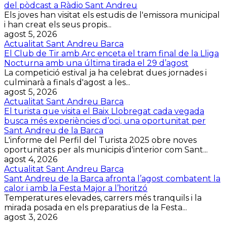
del pòdcast a Ràdio Sant Andreu
Els joves han visitat els estudis de l'emissora municipal
i han creat els seus propis...
agost 5, 2026
Actualitat Sant Andreu Barca
El Club de Tir amb Arc enceta el tram final de la Lliga
Nocturna amb una última tirada el 29 d’agost
La competició estival ja ha celebrat dues jornades i
culminarà a finals d'agost a les...
agost 5, 2026
Actualitat Sant Andreu Barca
El turista que visita el Baix Llobregat cada vegada
busca més experiències d’oci, una oportunitat per
Sant Andreu de la Barca
L'informe del Perfil del Turista 2025 obre noves
oportunitats per als municipis d'interior com Sant...
agost 4, 2026
Actualitat Sant Andreu Barca
Sant Andreu de la Barca afronta l’agost combatent la
calor i amb la Festa Major a l’horitzó
Temperatures elevades, carrers més tranquils i la
mirada posada en els preparatius de la Festa...
agost 3, 2026