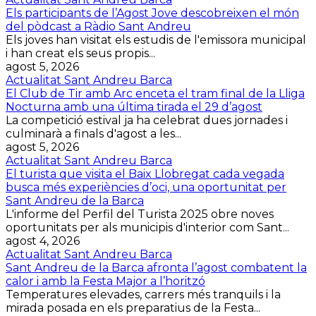
Els participants de l’Agost Jove descobreixen el món
del pòdcast a Ràdio Sant Andreu
Els joves han visitat els estudis de l'emissora municipal
i han creat els seus propis...
agost 5, 2026
Actualitat Sant Andreu Barca
El Club de Tir amb Arc enceta el tram final de la Lliga
Nocturna amb una última tirada el 29 d’agost
La competició estival ja ha celebrat dues jornades i
culminarà a finals d'agost a les...
agost 5, 2026
Actualitat Sant Andreu Barca
El turista que visita el Baix Llobregat cada vegada
busca més experiències d’oci, una oportunitat per
Sant Andreu de la Barca
L'informe del Perfil del Turista 2025 obre noves
oportunitats per als municipis d'interior com Sant...
agost 4, 2026
Actualitat Sant Andreu Barca
Sant Andreu de la Barca afronta l’agost combatent la
calor i amb la Festa Major a l’horitzó
Temperatures elevades, carrers més tranquils i la
mirada posada en els preparatius de la Festa...