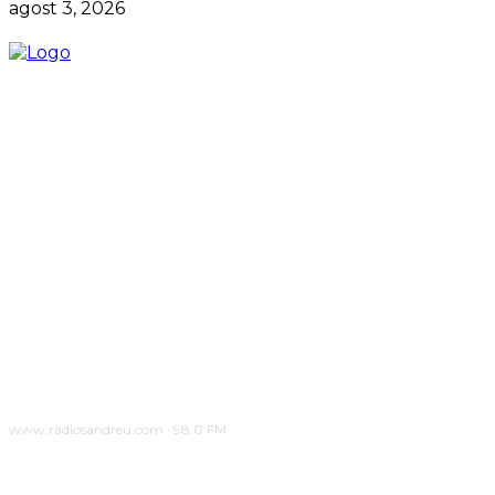
agost 3, 2026
www.radiosandreu.com · 98.0 FM